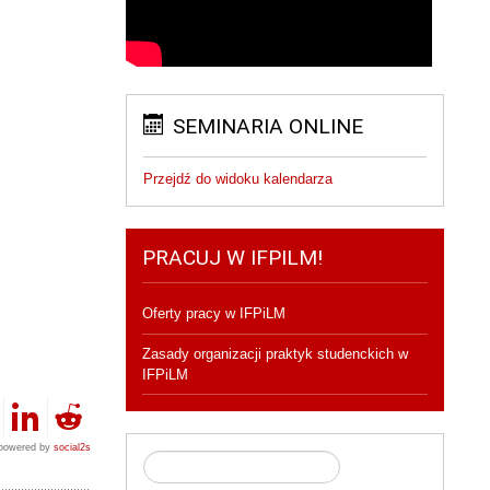
SEMINARIA ONLINE
Przejdź do widoku kalendarza
PRACUJ W IFPILM!
Oferty pracy w IFPiLM
Zasady organizacji praktyk studenckich w
IFPiLM
powered by
social2s