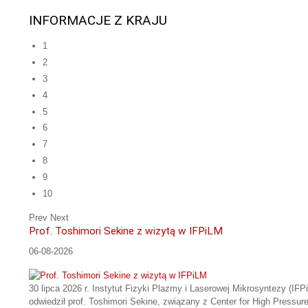
INFORMACJE Z KRAJU
1
2
3
4
5
6
7
8
9
10
Prev
Next
Prof. Toshimori Sekine z wizytą w IFPiLM
06-08-2026
30 lipca 2026 r. Instytut Fizyki Plazmy i Laserowej Mikrosyntezy (IFP
odwiedził prof. Toshimori Sekine, związany z Center for High Pressur