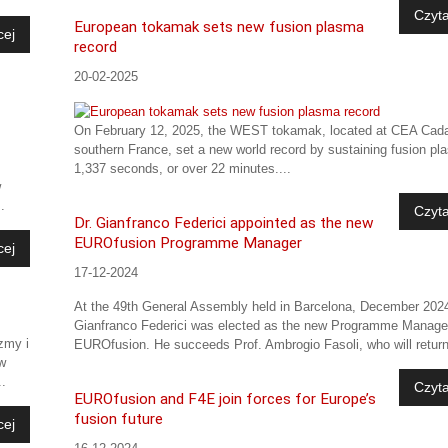
Czyta
European tokamak sets new fusion plasma
cej
record
20-02-2025
On February 12, 2025, the WEST tokamak, located at CEA Cada
southern France, set a new world record by sustaining fusion pl
1,337 seconds, or over 22 minutes....
w
.
Czyta
Dr. Gianfranco Federici appointed as the new
EUROfusion Programme Manager
cej
17-12-2024
At the 49th General Assembly held in Barcelona, December 2024
Gianfranco Federici was elected as the new Programme Manage
zmy i
EUROfusion. He succeeds Prof. Ambrogio Fasoli, who will return
w
..
Czyta
EUROfusion and F4E join forces for Europe’s
fusion future
cej