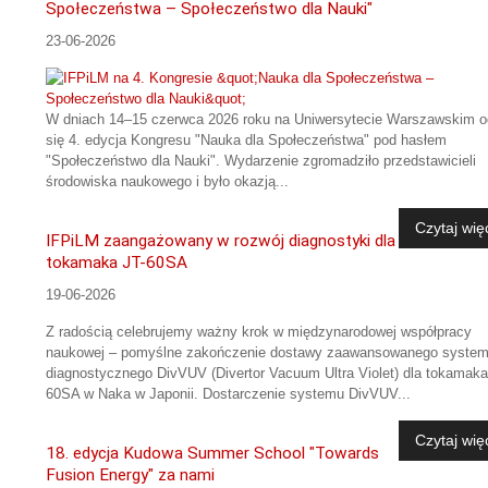
Społeczeństwa – Społeczeństwo dla Nauki"
23-06-2026
W dniach 14–15 czerwca 2026 roku na Uniwersytecie Warszawskim o
się 4. edycja Kongresu "Nauka dla Społeczeństwa" pod hasłem
"Społeczeństwo dla Nauki". Wydarzenie zgromadziło przedstawicieli
środowiska naukowego i było okazją...
Czytaj wię
IFPiLM zaangażowany w rozwój diagnostyki dla
tokamaka JT-60SA
19-06-2026
Z radością celebrujemy ważny krok w międzynarodowej współpracy
naukowej – pomyślne zakończenie dostawy zaawansowanego syste
diagnostycznego DivVUV (Divertor Vacuum Ultra Violet) dla tokamaka
60SA w Naka w Japonii. Dostarczenie systemu DivVUV...
Czytaj wię
18. edycja Kudowa Summer School "Towards
Fusion Energy" za nami