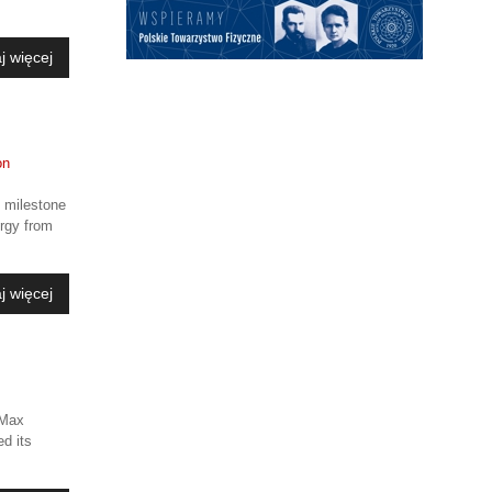
j więcej
c milestone
ergy from
j więcej
 Max
ed its