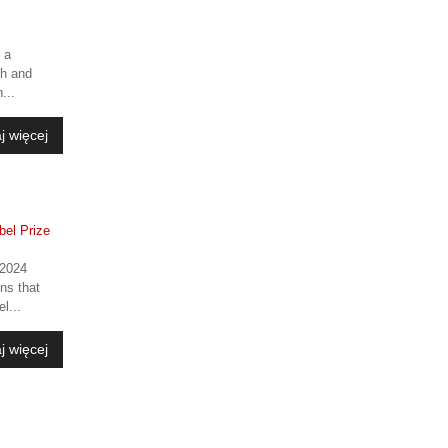
 a
ch and
...
j więcej
 2024
ons that
l...
j więcej