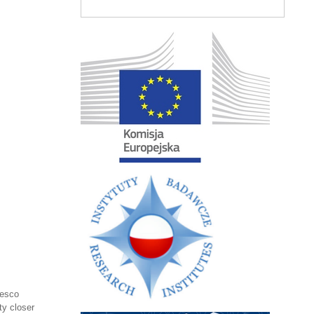
cesco
ty closer