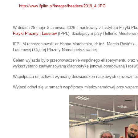
http://www.ifpilm.pl/images/headers/2019_4.JPG
W dniach 25 maja–3 czerwca 2026 r. naukowcy z Instytutu Fizyki Pla
Fizyki Plazmy i Laserów
(IPPL), działającym przy Hellenic Mediterr
IFPiLM reprezentowali: dr Hanna Marchenko, dr inż. Marcin Rosiński,
Laserowej i Gęstej Plazmy Namagnetyzowanej.
Celem wyjazdu było przeprowadzenie wspólnego eksperymentu oraz wy
wykorzystano zaawansowaną diagnostykę jonową opracowaną i rozwija
Współpraca umożliwiła wymianę doświadczeń naukowych oraz wzmocni
Wyjazd odbył się w ramach współpracy międzynarodowej przy wsp