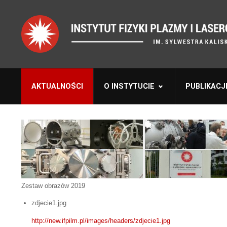
AKTUALNOŚCI
O INSTYTUCIE
PUBLIKACJ
Zestaw obrazów 2019
zdjecie1.jpg
http://new.ifpilm.pl/images/headers/zdjecie1.jpg