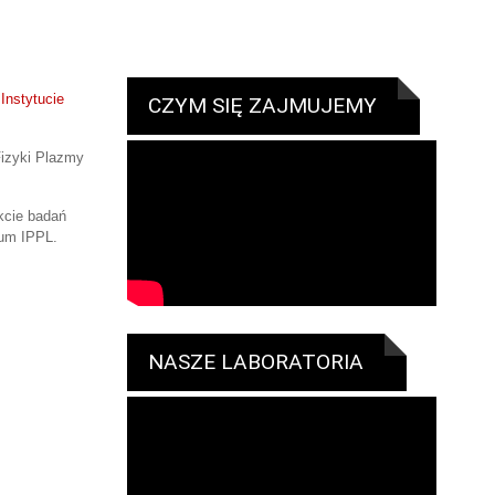
w
Instytucie
CZYM SIĘ ZAJMUJEMY
Fizyki Plazmy
kcie badań
ium IPPL.
NASZE LABORATORIA