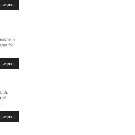
j więcej
rache in
asma for
j więcej
, Dr.
r of
...
j więcej