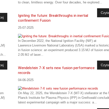
to clean, limitless energy. Over four decades, he explored...
Czyta
Igniting the future: Breakthroughs in inertial
cej
confinement Fusion
25-07-2025
In December 2022, the National Ignition Facility (NIF) at
iLM)
Lawrence Livermore National Laboratory (USA) marked a histori
in fusion science: an experiment produced 3.15 MJ of fusion en
ch...
2.05 MJ of laser...
cej
Czyta
Wendelstein 7-X sets new fusion performance
records
04-06-2025
wem
On May 22, 2025, the Wendelstein 7-X (W7-X) stellarator at the
iLM)
Planck Institute for Plasma Physics (IPP) in Greifswald conclud
latest experimental campaign with a major success: a...