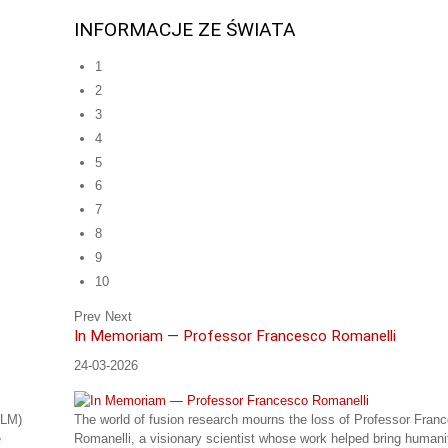
INFORMACJE ZE ŚWIATA
1
2
3
4
5
6
7
8
9
10
Prev
Next
In Memoriam — Professor Francesco Romanelli
24-03-2026
iLM)
The world of fusion research mourns the loss of Professor Fran
e
Romanelli, a visionary scientist whose work helped bring humani