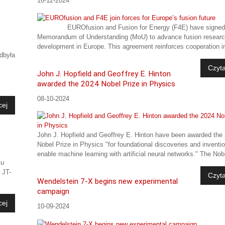
16-12-2024
EUROfusion and Fusion for Energy (F4E) have signed
Memorandum of Understanding (MoU) to advance fusion resear
development in Europe. This agreement reinforces cooperation in
dbyła
Czyta
John J. Hopfield and Geoffrey E. Hinton
awarded the 2024 Nobel Prize in Physics
08-10-2024
cej
John J. Hopfield and Geoffrey E. Hinton have been awarded the
Nobel Prize in Physics "for foundational discoveries and inventi
enable machine learning with artificial neural networks." The Nobe
mu
 JT-
Czyta
Wendelstein 7-X begins new experimental
campaign
cej
10-09-2024