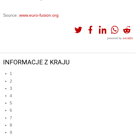
Source:
www.euro-fusion.org
powered by
social2s
INFORMACJE Z KRAJU
1
2
3
4
5
6
7
8
9