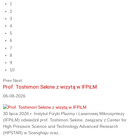
1
2
3
4
5
6
7
8
9
10
Prev
Next
Prof. Toshimori Sekine z wizytą w IFPiLM
06-08-2026
30 lipca 2026 r. Instytut Fizyki Plazmy i Laserowej Mikrosyntezy
(IFPiLM) odwiedził prof. Toshimori Sekine, związany z Center for
High Pressure Science and Technology Advanced Research
(HPSTAR) w Szanghaju oraz...