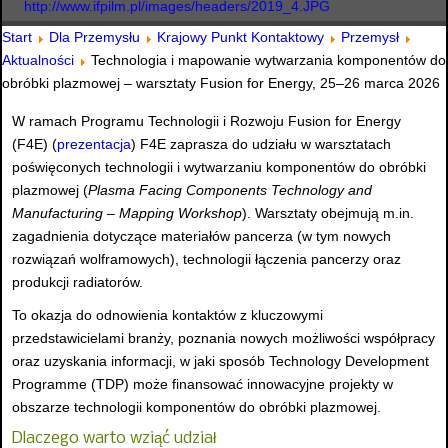
http://www.ifpilm.pl/images/headers/2019_4.JPG
Start
Dla Przemysłu
Krajowy Punkt Kontaktowy
Przemysł
Aktualności
Technologia i mapowanie wytwarzania komponentów do
obróbki plazmowej – warsztaty Fusion for Energy, 25–26 marca 2026
W ramach Programu Technologii i Rozwoju Fusion for Energy
(F4E) (
prezentacja
) F4E zaprasza do udziału w warsztatach
poświęconych technologii i wytwarzaniu komponentów do obróbki
plazmowej (
Plasma Facing Components Technology and
Manufacturing – Mapping Workshop
). Warsztaty obejmują m.in.
zagadnienia dotyczące materiałów pancerza (w tym nowych
rozwiązań wolframowych), technologii łączenia pancerzy oraz
produkcji radiatorów.
To okazja do odnowienia kontaktów z kluczowymi
przedstawicielami branży, poznania nowych możliwości współpracy
oraz uzyskania informacji, w jaki sposób Technology Development
Programme (TDP) może finansować innowacyjne projekty w
obszarze technologii komponentów do obróbki plazmowej.
Dlaczego warto wziąć udział