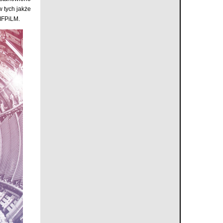
w tych jakże
IFPiLM.