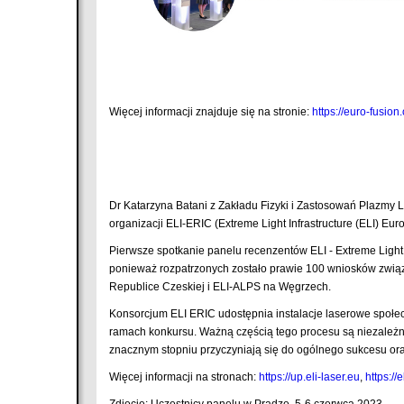
Więcej informacji znajduje się na stronie:
https://euro-fusion
Dr Katarzyna Batani z Zakładu Fizyki i Zastosowań Plazmy
organizacji ELI-ERIC (Extreme Light Infrastructure (ELI) Eu
Pierwsze spotkanie panelu recenzentów ELI - Extreme Light
ponieważ rozpatrzonych zostało prawie 100 wniosków zwią
Republice Czeskiej i ELI-ALPS na Węgrzech.
Konsorcjum ELI ERIC udostępnia instalacje laserowe społec
ramach konkursu. Ważną częścią tego procesu są niezależ
znacznym stopniu przyczyniają się do ogólnego sukcesu 
Więcej informacji na stronach:
https://up.eli-laser.eu
,
https://
Zdjęcie: Uczestnicy panelu w Pradze, 5-6 czerwca 2023