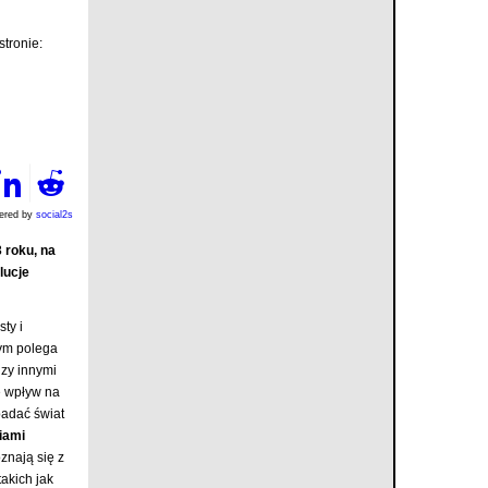
tronie:
ered by
social2s
 roku, na
lucje
ty i
ym polega
zy innymi
e wpływ na
badać świat
iami
znają się z
akich jak