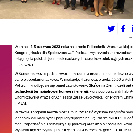
pow
W dniach
3-5 czerwca 2023 roku
na terenie Politechniki Warszawskiej o
Kongres „Nauka dla Społeczeństwa”. Podczas wydarzenia zaprezentowa
osiągnięcia polskich jednostek naukowych, ośrodków edukacyjnych oraz 
naukowych.
W Kongresie wezmą udział wybitni eksperci, a program obejmie liczne wy
panele popularnonaukowe. W niedzielę, 4 czerwca, o godz. 10.00 w Auli 
Politechniki odbędzie się panel zatytułowany:
Słońce na Ziemi, czyli opt
technologii termojądrowej konwersji energii
, który poprowadzi dr hab. 
Chomiczewska wraz z dr Agnieszką Zaraś-Szydłowską i dr. Piotrem Chmi
IFPiLM.
W trakcie Kongresu będzie można m.in. zwiedzić wystawę instytutów ba
jednostek edukacyjnych i popularyzujących naukę. Na stoisku IFPiLM go
mogli zapoznać się z tematyką fuzji jądrowej oraz działalnością naukową I
Wystawa będzie czynna przez trzy dni: 3 i 4 czerwca w godz. 10.00-16.00