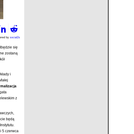
ered by
social2s
dbędzie się
ne zostaną
kół
kłady i
Małej
ymalizacja
Agata
elewskim z
dawczych,
ście będą
nstytutu.
 i 5 czerwca