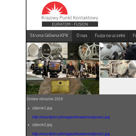
Strona Główna KPK
O nas
Fuzja na uczelni
F
Zestaw obrazów 2019
zdjecie1.jpg
http://new.ifpilm.pl/images/headers/zdjecie1.jpg
zdjecie2.jpg
http://new.ifpilm.pl/images/headers/zdjecie2.jpg