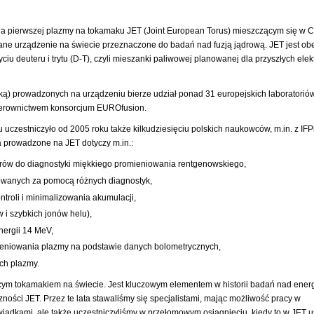
nia pierwszej plazmy na tokamaku JET (Joint European Torus) mieszczącym się w 
owane urządzenie na świecie przeznaczone do badań nad fuzją jądrową. JET jest ob
iu deuteru i trytu (D-T), czyli mieszanki paliwowej planowanej dla przyszłych elek
ą) prowadzonych na urządzeniu bierze udział ponad 31 europejskich laboratorió
kierownictwem konsorcjum EUROfusion.
zestniczyło od 2005 roku także kilkudziesięciu polskich naukowców, m.in. z IFP
 prowadzone na JET dotyczy m.in.:
rów do diagnostyki miękkiego promieniowania rentgenowskiego,
trowanych za pomocą różnych diagnostyk,
troli i minimalizowania akumulacji,
 i szybkich jonów helu),
nergii 14 MeV,
mieniowania plazmy na podstawie danych bolometrycznych,
ch plazmy.
ącym tokamakiem na świecie. Jest kluczowym elementem w historii badań nad ener
zności JET. Przez te lata stawaliśmy się specjalistami, mając możliwość pracy w
adkami, ale także uczestniczyliśmy w przełomowym osiągnięciu, kiedy to w JET 