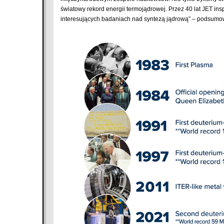
światowy rekord energii termojądrowej. Przez 40 lat JET ins
interesujących badaniach nad syntezą jądrową” – podsumo