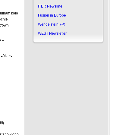
ITER Newsline
Culham koło
Fusion in Europe
ecnie
Wendelstein 7-X
trowni
WEST Newsletter
w –
iLM, IFJ
gią
ustanowiono