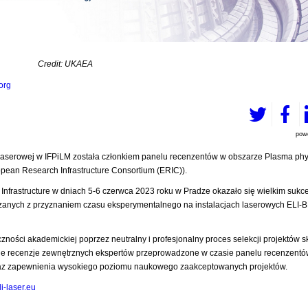
Credit: UKAEA
.org
pow
 Laserowej w IFPiLM została członkiem panelu recenzentów w obszarze Plasma phy
ropean Research Infrastructure Consortium (ERIC)).
 Infrastructure w dniach 5-6 czerwca 2023 roku w Pradze okazało się wielkim suk
zanych z przyznaniem czasu eksperymentalnego na instalacjach laserowych ELI-
zności akademickiej poprzez neutralny i profesjonalny proces selekcji projektów 
ne recenzje zewnętrznych ekspertów przeprowadzone w czasie panelu recenzentów
oraz zapewnienia wysokiego poziomu naukowego zaakceptowanych projektów.
eli-laser.eu