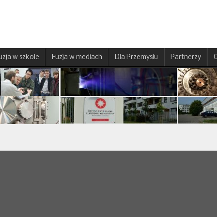
uzja w szkole
Fuzja w mediach
Dla Przemysłu
Partnerzy
O