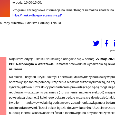
w godz. 10.00-15.00.
Program i szczegółowe informacje na temat Kongresu można znaleźć na s
https://nauka-dla-spoleczenstwa.pl/
ady Ministrów i Ministra Edukacji i Nauki.
pow
Najbliższa edycja Pikniku Naukowego odbędzie się w sobotę,
27 maja 2023
PGE Narodowym w Warszawie
. Tematem przewodnim wydarzenia są
rewo
naukowe
.
Na stoisku Instytutu Fizyki Plazmy i Laserowej Mikrosyntezy naukowcy w pros
obrazowy sposób za pomocą urządzenia o nazwie
fuzor
wytłumaczą, na cz
synteza jądrowa. Uczestnicy pod nadzorem prowadzącego będą mogli międ
regulować w urządzeniu parametry (np. ciśnienie, napięcie elektrod) mając
powstającą plazmę. Z kolejnego pokazu będzie można się dowiedzieć, jak 
światłem – naukowcy wyjaśnią podstawowe zagadnienia związane z
badan
spektroskopowymi
. Trzeci pokaz będzie dotyczył
laserów
. Uczestnicy zapo
budową lasera i właściwościami światła laserowego na przykładzie zjawisk t