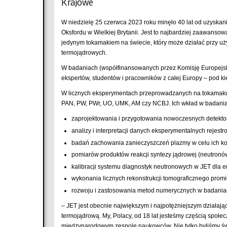
Krajowe
W niedzielę 25 czerwca 2023 roku minęło 40 lat od uzyska
Oksfordu w Wielkiej Brytanii. Jest to najbardziej zaawans
jedynym tokamakiem na świecie, który może działać przy użyc
termojądrowych.
W badaniach (współfinansowanych przez Komisję Europejsk
ekspertów, studentów i pracowników z całej Europy – pod 
W licznych eksperymentach przeprowadzanych na tokamaku uc
PAN, PW, PWr, UO, UMK, AM czy NCBJ. Ich wkład w badania
zaprojektowania i przygotowania nowoczesnych detekto
analizy i interpretacji danych eksperymentalnych rejes
badań zachowania zanieczyszczeń plazmy w celu ich kon
pomiarów produktów reakcji syntezy jądrowej (neutronów
kalibracji systemu diagnostyk neutronowych w JET dla e
wykonania licznych rekonstrukcji tomograficznego pro
rozwoju i zastosowania metod numerycznych w badania
– JET jest obecnie największym i najpotężniejszym działaj
termojądrową. My, Polacy, od 18 lat jesteśmy częścią społec
międzynarodowym zespole naukowców. Nie tylko byliśmy świ