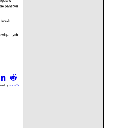
ięcia w
żbie państwu
riałach
ń związanych
ered by
social2s