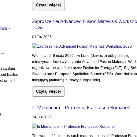
Czytaj więcej
Zaproszenie: Advanced Fusion Materials Worksh
2026
stwa –
01-04-2026
W dniach 5–6 maja 2026 r. w Lund (Szwecja) odbędzie się
międzynarodowe wydarzenie Advanced Fusion Materials Work
organizowane wspólnie przez Fusion for Energy (F4E), Big Sci
rszawskim
Sweden oraz European Spallation Source (ESS). Warsztat sta
 pod hasłem
inicjującą platformę budowy europejskiej...
tawicieli
Czytaj więcej
In Memoriam — Professor Francesco Romanelli
a
24-03-2026
The world of fusion research mourns the loss of Professor Fran