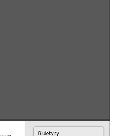
Biuletyny
Jerzego