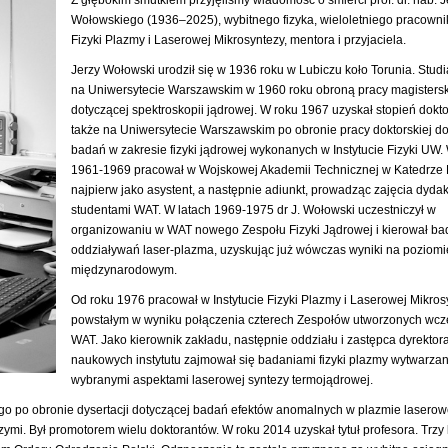
Wołowskiego (1936–2025), wybitnego fizyka, wieloletniego pracownik
Fizyki Plazmy i Laserowej Mikrosyntezy, mentora i przyjaciela.
Jerzy Wołowski urodził się w 1936 roku w Lubiczu koło Torunia. Stud
na Uniwersytecie Warszawskim w 1960 roku obroną pracy magistersk
dotyczącej spektroskopii jądrowej. W roku 1967 uzyskał stopień doktor
także na Uniwersytecie Warszawskim po obronie pracy doktorskiej do
badań w zakresie fizyki jądrowej wykonanych w Instytucie Fizyki UW.
1961-1969 pracował w Wojskowej Akademii Technicznej w Katedrze F
najpierw jako asystent, a następnie adiunkt, prowadząc zajęcia dyda
studentami WAT. W latach 1969-1975 dr J. Wołowski uczestniczył w
organizowaniu w WAT nowego Zespołu Fizyki Jądrowej i kierował b
oddziaływań laser-plazma, uzyskując już wówczas wyniki na poziomi
międzynarodowym.
Od roku 1976 pracował w Instytucie Fizyki Plazmy i Laserowej Mikros
powstałym w wyniku połączenia czterech Zespołów utworzonych wcz
WAT. Jako kierownik zakładu, następnie oddziału i zastępca dyrektora
naukowych instytutu zajmował się badaniami fizyki plazmy wytwarzan
wybranymi aspektami laserowej syntezy termojądrowej.
go po obronie dysertacji dotyczącej badań efektów anomalnych w plazmie laserow
i. Był promotorem wielu doktorantów. W roku 2014 uzyskał tytuł profesora. Trzy 