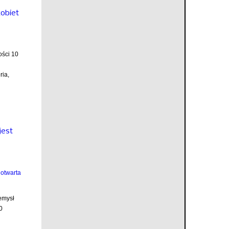
kobiet
ości 10
ria,
jest
emysł
0