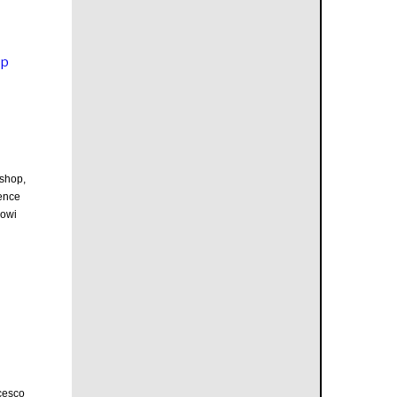
op
shop,
ence
nowi
cesco