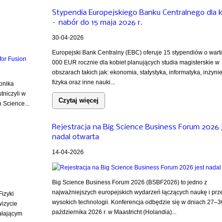
Stypendia Europejskiego Banku Centralnego dla 
– nabór do 15 maja 2026 r.
30-04-2026
Europejski Bank Centralny (EBC) oferuje 15 stypendiów o wart
000 EUR rocznie dla kobiet planujących studia magisterskie w
obszarach takich jak: ekonomia, statystyka, informatyka, inżynie
fizyka oraz inne nauki...
onika
tniczyli w
Czytaj więcej
 Science...
Rejestracja na Big Science Business Forum 2026 
nadal otwarta
14-04-2026
Big Science Business Forum 2026 (BSBF2026) to jedno z
najważniejszych europejskich wydarzeń łączących naukę i prz
izyki
wysokich technologii. Konferencja odbędzie się w dniach 27–3
wizycie
października 2026 r. w Maastricht (Holandia)...
iałającym