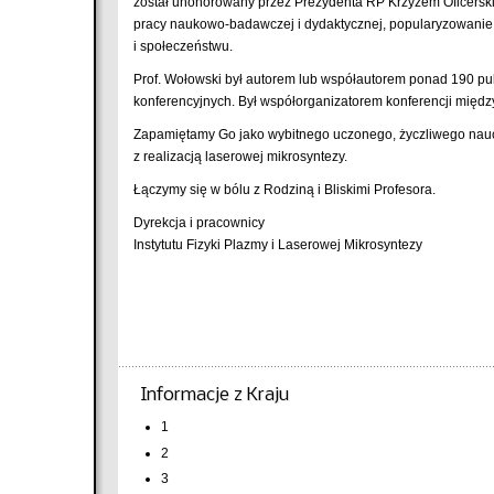
został uhonorowany przez Prezydenta RP Krzyżem Oficerski
pracy naukowo-badawczej i dydaktycznej, popularyzowanie n
i społeczeństwu.
Prof. Wołowski był autorem lub współautorem ponad 190 p
konferencyjnych. Był współorganizatorem konferencji międz
Zapamiętamy Go jako wybitnego uczonego, życzliwego naucz
z realizacją laserowej mikrosyntezy.
Łączymy się w bólu z Rodziną i Bliskimi Profesora.
Dyrekcja i pracownicy
Instytutu Fizyki Plazmy i Laserowej Mikrosyntezy
Informacje z Kraju
1
2
3