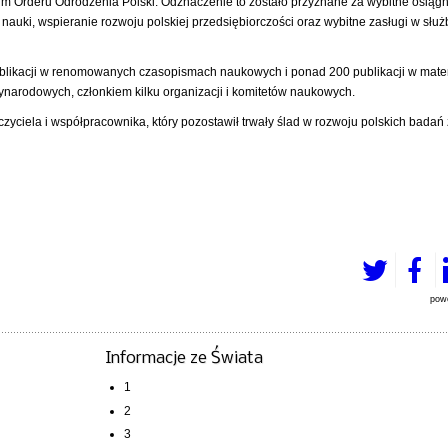
m Orderu Odrodzenia Polski. Odznaczenie to zostało przyznane za wybitne osiągn
auki, wspieranie rozwoju polskiej przedsiębiorczości oraz wybitne zasługi w słu
ublikacji w renomowanych czasopismach naukowych i ponad 200 publikacji w mate
ynarodowych, członkiem kilku organizacji i komitetów naukowych.
yciela i współpracownika, który pozostawił trwały ślad w rozwoju polskich bada
pow
Informacje ze Świata
1
2
3