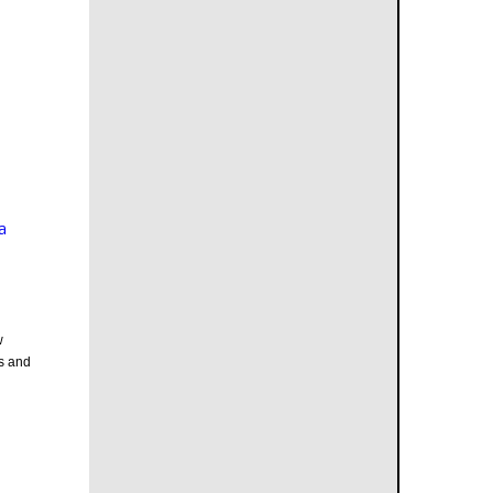
a
w
s and