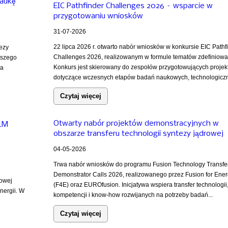
naukę
EIC Pathfinder Challenges 2026 – wsparcie w
przygotowaniu wniosków
31-07-2026
22 lipca 2026 r. otwarto nabór wniosków w konkursie EIC Pathf
tezy
Challenges 2026, realizowanym w formule tematów zdefiniowa
ższego
Konkurs jest skierowany do zespołów przygotowujących projek
za
dotyczące wczesnych etapów badań naukowych, technologiczn
Czytaj więcej
Otwarty nabór projektów demonstracyjnych w
iLM
obszarze transferu technologii syntezy jądrowej
04-05-2026
Trwa nabór wniosków do programu Fusion Technology Transfe
Demonstrator Calls 2026, realizowanego przez Fusion for Ene
rowej
(F4E) oraz EUROfusion. Inicjatywa wspiera transfer technologii
nergii. W
kompetencji i know-how rozwijanych na potrzeby badań...
Czytaj więcej