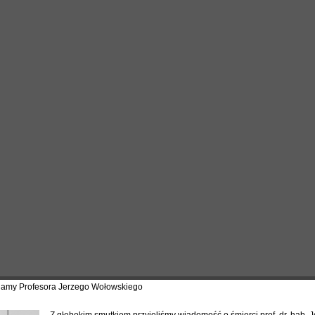
namy Profesora Jerzego Wołowskiego
Z głębokim smutkiem przyjęliśmy wiadomość o śmierci prof. dr. hab. 