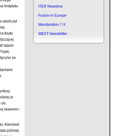
a Instytutu
ITER Newsline
Fusion in Europe
ia ukończył
Wendelstein 7-X
iej
a fizyki
WEST Newsletter
tyczącej
 W latach
izyki,
ktyczne ze
adaniami
e
yntezy
eśniej w
 ds.
ej laserem i
ej. Kierował
lata później