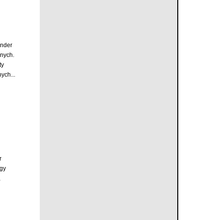
inder
nych.
ty
ych...
r
rgy
,