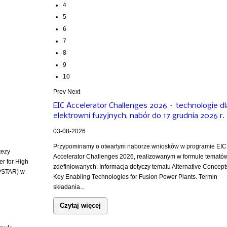
4
5
6
7
8
9
10
Prev
Next
EIC Accelerator Challenges 2026 – technologie dl
elektrowni fuzyjnych, nabór do 17 grudnia 2026 r.
03-08-2026
Przypominamy o otwartym naborze wniosków w programie EIC
tezy
Accelerator Challenges 2026, realizowanym w formule temató
er for High
zdefiniowanych. Informacja dotyczy tematu Alternative Concept
PSTAR) w
Key Enabling Technologies for Fusion Power Plants. Termin
składania...
Czytaj więcej