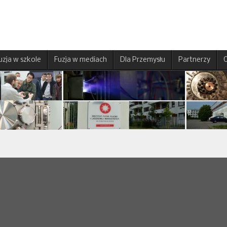
uzja w szkole
Fuzja w mediach
Dla Przemysłu
Partnerzy
O