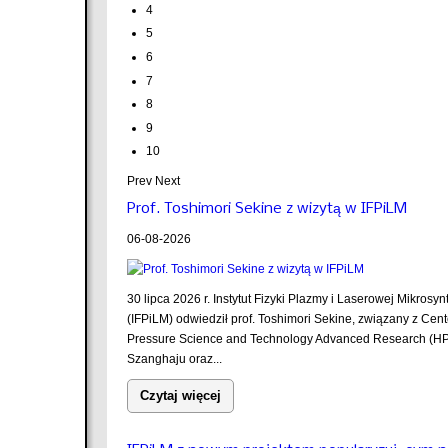
4
5
6
7
8
9
10
Prev
Next
Prof. Toshimori Sekine z wizytą w IFPiLM
06-08-2026
30 lipca 2026 r. Instytut Fizyki Plazmy i Laserowej Mikrosyn
(IFPiLM) odwiedził prof. Toshimori Sekine, związany z Cent
Pressure Science and Technology Advanced Research (H
Szanghaju oraz...
Czytaj więcej