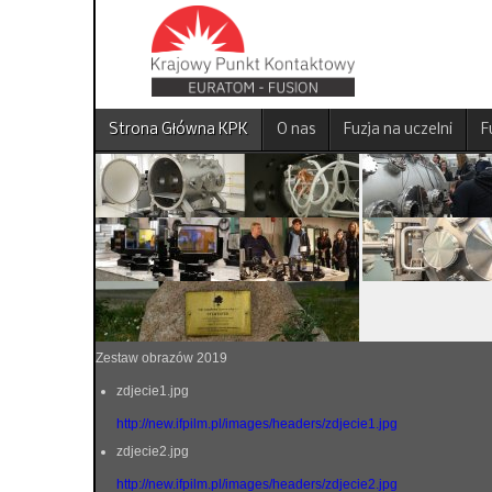
Strona Główna KPK
O nas
Fuzja na uczelni
F
Zestaw obrazów 2019
zdjecie1.jpg
http://new.ifpilm.pl/images/headers/zdjecie1.jpg
zdjecie2.jpg
http://new.ifpilm.pl/images/headers/zdjecie2.jpg