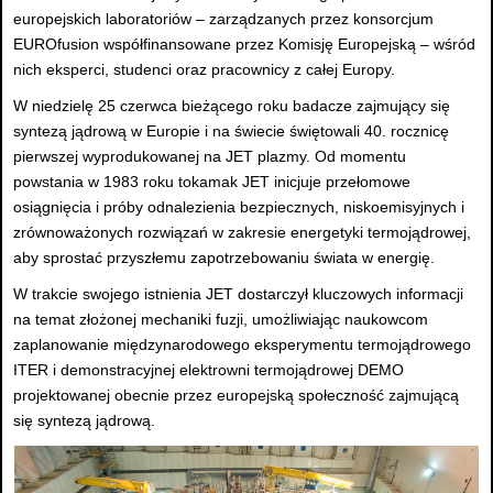
europejskich laboratoriów – zarządzanych przez konsorcjum
EUROfusion współfinansowane przez Komisję Europejską – wśród
nich eksperci, studenci oraz pracownicy z całej Europy.
W niedzielę 25 czerwca bieżącego roku badacze zajmujący się
syntezą jądrową w Europie i na świecie świętowali 40. rocznicę
pierwszej wyprodukowanej na JET plazmy. Od momentu
powstania w 1983 roku tokamak JET inicjuje przełomowe
osiągnięcia i próby odnalezienia bezpiecznych, niskoemisyjnych i
zrównoważonych rozwiązań w zakresie energetyki termojądrowej,
aby sprostać przyszłemu zapotrzebowaniu świata w energię.
W trakcie swojego istnienia JET dostarczył kluczowych informacji
na temat złożonej mechaniki fuzji, umożliwiając naukowcom
zaplanowanie międzynarodowego eksperymentu termojądrowego
ITER i demonstracyjnej elektrowni termojądrowej DEMO
projektowanej obecnie przez europejską społeczność zajmującą
się syntezą jądrową.