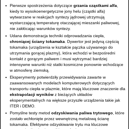
Pierwsze spostrzeżenia dotyczące
grzania cząstkami alfa
,
kiedy to wysokoenergetyczne jony helu (cząstki alfa)
wytwarzane w reakcjach syntezy jądrowej utrzymują
wystarczającą temperaturę otaczającej mieszanki paliwowej,
nie zakłócając warunków syntezy.
Udana demonstracja techniki odprowadzania ciepła,
chroniącej ściany tokamaka
. Dywertor jest jedyną częścią
tokamaka (urządzenia w kształcie pączka używanego do
utrzymania gorącej plazmy), która wchodzi w bezpośredni
kontakt z gorącym paliwem i musi wytrzymać bardziej
intensywne warunki niż statki kosmiczne ponownie wchodzące
w atmosferę ziemską.
Eksperymenty potwierdziły przewidywania zawarte w
zaawansowanych modelach komputerowych dotyczących
transportu ciepła w plazmie, które mają kluczowe znaczenie dla
ekstrapolacji wyników
z bieżących układów
eksperymentalnych na większe przyszłe urządzenia takie jak
ITER i DEMO.
Pomyślne testy metod
odzyskiwania paliwa trytowego
, które
zostało wchłonięte przez wewnętrzną metalową ścianę
tokamaka. Efektywne odzyskiwanie trytu ma kluczowe