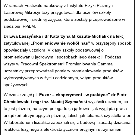
W ramach Festiwalu naukowcy z Instytutu Fizyki Plazmy i
Laserowej Mikrosyntezy przygotowali dla uczniów szkoły
podstawowej i średniej zajęcia, które zostały przeprowadzone w
siedzibie IFPiLM.
Dr Ewa Łaszyńska i dr Katarzyna Mikszuta-Michalik
na lekcji
zatytułowanej
„Promieniowanie wokół nas”
w przystępny sposób
opowiedziały uczniom IV klasy szkoły podstawowej o
promieniowaniu jądrowym i sposobach jego detekcji. Podczas
wizyty w Pracowni Spektrometrii Promieniowania Gamma
uczestnicy przeprowadzali pomiary promieniowania produktów
wykorzystywanych w życiu codziennym, w tym produktów
spożywczych.
W czasie zajęć pt.
Fuzor – eksperyment „w praktyce” dr Piotr
Chmielewski i mgr inż. Maciej Szymański
wyjaśnili uczniom, co
to jest plazma, na czym polega fuzja jądrowa i jak wygląda praca
urządzeń utrzymujących plazmę, takich jak tokamak czy stellarator.
W laboratorium licealiści zapoznali się z budową i zasadą działania
reaktora fuzyjnego z elektrostatyczno-inercyjnym utrzymaniem