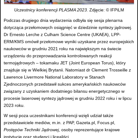
Uczestnicy konferencji PLASMA 2023.
Zdjęcie: © IFPiLM
Podczas drugiego dnia wydarzenia odbyła się sesja plenarna
dotycząca przełomowych osiągnięć w dziedzinie syntezy jądrowej.
Dr Ernesto Lerche z Culham Science Centre (UKAEA), LPP-
ERM/KMS omówił przełomowe wyniki uzyskane przez europejskich
naukowców w grudniu 2021 roku na największym na świecie
urządzeniu do przeprowadzania kontrolowanych reakcji
termojądrowych – tokamaku JET (Joint European Torus), który
znajduje się w Wielkiej Brytanii. Natomiast dr Clement Trosseille z
Lawrence Livermore National Laboratory w Stanach
Zjednoczonych przedstawił sukces amerykańskich naukowców
związany z uzyskaniem dodatniego bilansu energetycznego w
procesie laserowej syntezy jądrowej w grudniu 2022 roku i w lipcu
2023 roku.
W sesji poza uczestnikami konferencji wzięli udział także
przedstawiciele mediów, m.in. z PAP, Gazeta.pl, Focus.pl,
Postępów Techniki Jądrowej
, osoby reprezentujące krajowe
instytucje oraz studenci i licealiści.