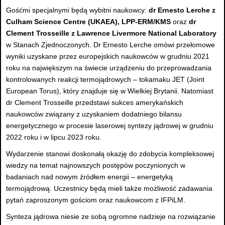
Gośćmi specjalnymi będą wybitni naukowcy:
dr Ernesto Lerche z
Culham Science Centre (UKAEA), LPP-ERM/KMS
oraz
dr
Clement Trosseille z Lawrence Livermore National Laboratory
w Stanach Zjednoczonych. Dr Ernesto Lerche omówi przełomowe
wyniki uzyskane przez europejskich naukowców w grudniu 2021
roku na największym na świecie urządzeniu do przeprowadzania
kontrolowanych reakcji termojądrowych – tokamaku JET (Joint
European Torus), który znajduje się w Wielkiej Brytanii. Natomiast
dr Clement Trosseille przedstawi sukces amerykańskich
naukowców związany z uzyskaniem dodatniego bilansu
energetycznego w procesie laserowej syntezy jądrowej w grudniu
2022 roku i w lipcu 2023 roku.
Wydarzenie stanowi doskonałą okazję do zdobycia kompleksowej
wiedzy na temat najnowszych postępów poczynionych w
badaniach nad nowym źródłem energii – energetyką
termojądrową. Uczestnicy będą mieli także możliwość zadawania
pytań zaproszonym gościom oraz naukowcom z IFPiLM.
Synteza jądrowa niesie ze sobą ogromne nadzieje na rozwiązanie