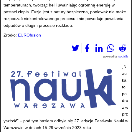
temperaturach, tworząc hel i uwalniając ogromną energię w
postaci ciepła. Fuzja jest z natury bezpieczna, ponieważ nie może
rozpocząć niekontrolowanego procesu i nie powoduje powstania
odpadów o długim procesie rozkładu.
Źródło:
EUROfusion
powered by
social2s
„N
au
ka
to
po
dró
ż w
prz
yszłość” – pod tym hasłem odbyła się 27. edycja Festiwalu Nauki w
Warszawie w dniach 15-29 września 2023 roku.