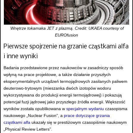
Wnętrze tokamaka JET z plazmą. Credit: UKAEA courtesy of
EUROfusion
Pierwsze spojrzenie na grzanie cząstkami alfa
i inne wyniki
Badania przedstawione przez naukowców w zasadniczy sposób
wpłyną na prace projektowe, a także działanie przyszłych
eksperymentalnych urządzeń termojądrowych zasilanych paliwem
deuterowo-trytowym (mieszanka dwóch izotopów wodoru
wykorzystywana do produkcji energii termojądrowej) i pokazują
potencjał fuzji jądrowej jako przyszłego źródła energii. Większość
wyników została opublikowana w
specjalnym wydaniu
czasopisma
naukowego „Nuclear Fusion”, a
prace dotyczące grzania
cząstkami alfa
ukazały się w prestiżowym czasopiśmie naukowym
„Physical Review Letters”.