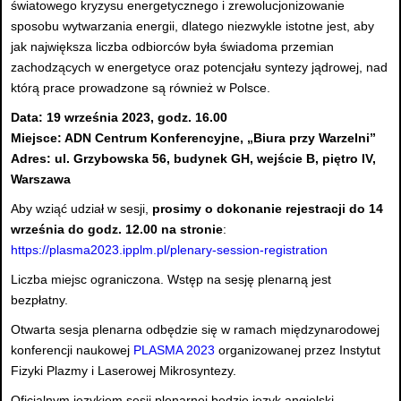
światowego kryzysu energetycznego i zrewolucjonizowanie
sposobu wytwarzania energii, dlatego niezwykle istotne jest, aby
jak największa liczba odbiorców była świadoma przemian
zachodzących w energetyce oraz potencjału syntezy jądrowej, nad
którą prace prowadzone są również w Polsce.
Data: 19 września 2023, godz. 16.00
Miejsce: ADN Centrum Konferencyjne, „Biura przy Warzelni”
Adres: ul. Grzybowska 56, budynek GH, wejście B, piętro IV,
Warszawa
Aby wziąć udział w sesji,
prosimy o dokonanie rejestracji do 14
września do godz. 12.00 na stronie
:
https://plasma2023.ipplm.pl/plenary-session-registration
Liczba miejsc ograniczona. Wstęp na sesję plenarną jest
bezpłatny.
Otwarta sesja plenarna odbędzie się w ramach międzynarodowej
konferencji naukowej
PLASMA 2023
organizowanej przez Instytut
Fizyki Plazmy i Laserowej Mikrosyntezy.
Oficjalnym językiem sesji plenarnej będzie język angielski.