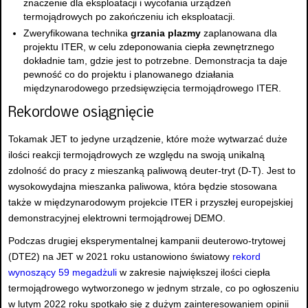
znaczenie dla eksploatacji i wycofania urządzeń
termojądrowych po zakończeniu ich eksploatacji.
Zweryfikowana technika
grzania plazmy
zaplanowana dla
projektu ITER, w celu zdeponowania ciepła zewnętrznego
dokładnie tam, gdzie jest to potrzebne. Demonstracja ta daje
pewność co do projektu i planowanego działania
międzynarodowego przedsięwzięcia termojądrowego ITER.
Rekordowe osiągnięcie
Tokamak JET to jedyne urządzenie, które może wytwarzać duże
ilości reakcji termojądrowych ze względu na swoją unikalną
zdolność do pracy z mieszanką paliwową deuter-tryt (D-T). Jest to
wysokowydajna mieszanka paliwowa, która będzie stosowana
także w międzynarodowym projekcie ITER i przyszłej europejskiej
demonstracyjnej elektrowni termojądrowej DEMO.
Podczas drugiej eksperymentalnej kampanii deuterowo-trytowej
(DTE2) na JET w 2021 roku ustanowiono światowy
rekord
wynoszący 59 megadżuli
w zakresie największej ilości ciepła
termojądrowego wytworzonego w jednym strzale, co po ogłoszeniu
w lutym 2022 roku spotkało się z dużym zainteresowaniem opinii