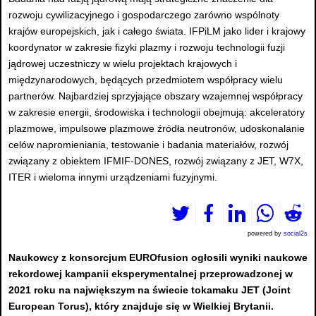
rozwoju cywilizacyjnego i gospodarczego zarówno wspólnoty
krajów europejskich, jak i całego świata. IFPiLM jako lider i krajowy
koordynator w zakresie fizyki plazmy i rozwoju technologii fuzji
jądrowej uczestniczy w wielu projektach krajowych i
międzynarodowych, będących przedmiotem współpracy wielu
partnerów. Najbardziej sprzyjające obszary wzajemnej współpracy
w zakresie energii, środowiska i technologii obejmują: akceleratory
plazmowe, impulsowe plazmowe źródła neutronów, udoskonalanie
celów napromieniania, testowanie i badania materiałów, rozwój
związany z obiektem IFMIF-DONES, rozwój związany z JET, W7X,
ITER i wieloma innymi urządzeniami fuzyjnymi.
powered by
social2s
Naukowcy z konsorcjum EUROfusion ogłosili wyniki naukowe
rekordowej kampanii eksperymentalnej przeprowadzonej w
2021 roku na największym na świecie tokamaku JET (Joint
European Torus), który znajduje się w Wielkiej Brytanii.