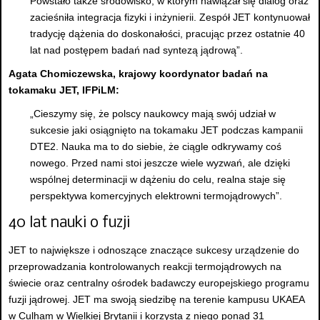
Powstało także środowisko, w którym nawiązał się dialog oraz
zacieśniła integracja fizyki i inżynierii. Zespół JET kontynuował
tradycję dążenia do doskonałości, pracując przez ostatnie 40
lat nad postępem badań nad syntezą jądrową”.
Agata Chomiczewska, krajowy koordynator badań na
tokamaku JET, IFPiLM:
„Cieszymy się, że polscy naukowcy mają swój udział w
sukcesie jaki osiągnięto na tokamaku JET podczas kampanii
DTE2. Nauka ma to do siebie, że ciągle odkrywamy coś
nowego. Przed nami stoi jeszcze wiele wyzwań, ale dzięki
wspólnej determinacji w dążeniu do celu, realna staje się
perspektywa komercyjnych elektrowni termojądrowych”.
40 lat nauki o fuzji
JET to największe i odnoszące znaczące sukcesy urządzenie do
przeprowadzania kontrolowanych reakcji termojądrowych na
świecie oraz centralny ośrodek badawczy europejskiego programu
fuzji jądrowej. JET ma swoją siedzibę na terenie kampusu UKAEA
w Culham w Wielkiej Brytanii i korzysta z niego ponad 31