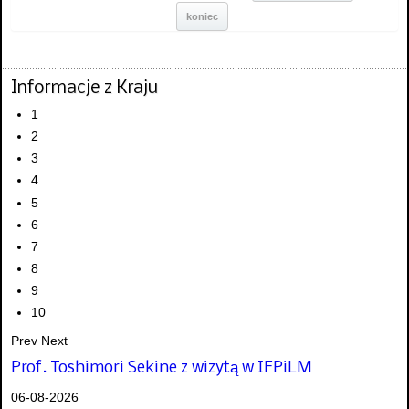
koniec
Informacje z Kraju
1
2
3
4
5
6
7
8
9
10
Prev
Next
Prof. Toshimori Sekine z wizytą w IFPiLM
06-08-2026