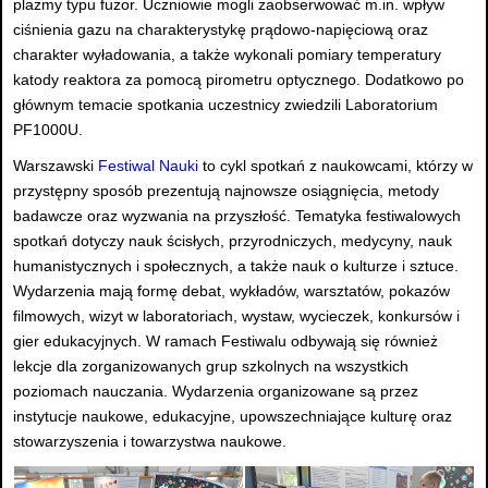
plazmy typu fuzor. Uczniowie mogli zaobserwować m.in. wpływ
ciśnienia gazu na charakterystykę prądowo-napięciową oraz
charakter wyładowania, a także wykonali pomiary temperatury
katody reaktora za pomocą pirometru optycznego. Dodatkowo po
głównym temacie spotkania uczestnicy zwiedzili Laboratorium
PF1000U.
Warszawski
Festiwal Nauki
to cykl spotkań z naukowcami, którzy w
przystępny sposób prezentują najnowsze osiągnięcia, metody
badawcze oraz wyzwania na przyszłość. Tematyka festiwalowych
spotkań dotyczy nauk ścisłych, przyrodniczych, medycyny, nauk
humanistycznych i społecznych, a także nauk o kulturze i sztuce.
Wydarzenia mają formę debat, wykładów, warsztatów, pokazów
filmowych, wizyt w laboratoriach, wystaw, wycieczek, konkursów i
gier edukacyjnych. W ramach Festiwalu odbywają się również
lekcje dla zorganizowanych grup szkolnych na wszystkich
poziomach nauczania. Wydarzenia organizowane są przez
instytucje naukowe, edukacyjne, upowszechniające kulturę oraz
stowarzyszenia i towarzystwa naukowe.