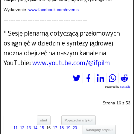
Wydarzenie:
www.facebook.com/events
-----------------------------------
* Sesję plenarną dotyczącą przełomowych
osiągnięć w dziedzinie syntezy jądrowej
można obejrzeć na naszym kanale na
YouTubie:
www.youtube.com/@ifpilm
powered by
social2s
Strona 16 z 53
start
Poprzedni artykuł
11
12
13
14
15
16
17
18
19
20
Następny artykuł