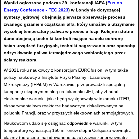
Wyniki ogłoszone podczas 29. konferencji IAEA (
Fusion
Energy Conference - FEC 2023
) w Londynie dotyczącej
syntezy jądrowej, obejmują pierwsze obserwacje procesu
zwanego grzaniem cząstkami alfa, który umożliwia utrzymanie
wysokiej temperatury paliwa w procesie fuzji. Kolejne istotne
dane obejmują techniki kontroli mające na celu ochronę
ścian urządzeń fuzyjnych, techniki nagrzewania oraz sposoby
odzyskiwania paliwa termojądrowego wchłoniętego przez
ściany reaktora.
W 2021 roku naukowcy z konsorcjum EUROfusion, w tym także
polscy naukowcy z Instytutu Fizyki Plazmy i Laserowej
Mikrosyntezy (IFPiLM) w Warszawie, przeprowadzili specjalną
kampanię eksperymentalną na tokamaku JET, aby zbadać
ekstremalne warunki, jakie będą występowały w tokamaku ITER,
eksperymentalnym reaktorze badawczym zlokalizowanym na
południu Francji, oraz w przyszłych elektrowniach termojądrowych.
Naukowcom udało się osiągnąć odpowiednie warunki, w tym
temperaturę wynoszącą 150 milionów stopni Celsjusza wewnątrz
plazmy (gorącego, naładowanego gazu) zawieszonej wewnątrz