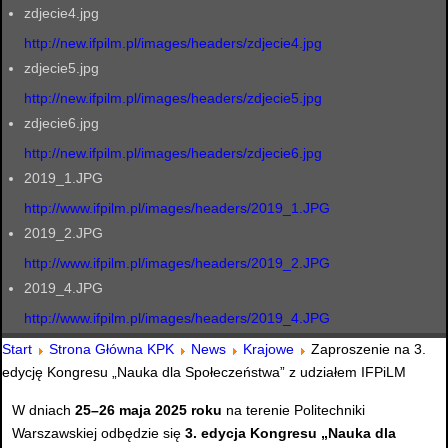
zdjecie4.jpg
http://new.ifpilm.pl/images/headers/zdjecie4.jpg
zdjecie5.jpg
http://new.ifpilm.pl/images/headers/zdjecie5.jpg
zdjecie6.jpg
http://new.ifpilm.pl/images/headers/zdjecie6.jpg
2019_1.JPG
http://www.ifpilm.pl/images/headers/2019_1.JPG
2019_2.JPG
http://www.ifpilm.pl/images/headers/2019_2.JPG
2019_4.JPG
http://www.ifpilm.pl/images/headers/2019_4.JPG
Start
Strona Główna KPK
News
Krajowe
Zaproszenie na 3.
edycję Kongresu „Nauka dla Społeczeństwa” z udziałem IFPiLM
W dniach
25–26 maja 2025 roku
na terenie Politechniki
Warszawskiej odbędzie się
3. edycja Kongresu „Nauka dla