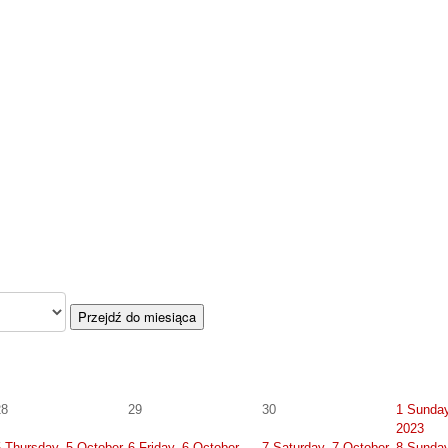
Przejdź do miesiąca
28
29
30
1
Sunday
2023
5
Thursday, 5 October
6
Friday, 6 October
7
Saturday, 7 October
8
Sunday