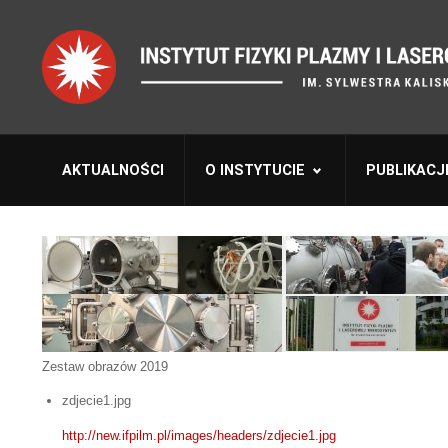
AKTUALNOŚCI
O INSTYTUCIE
PUBLIKACJ
Zestaw obrazów 2019
zdjecie1.jpg
http://new.ifpilm.pl/images/headers/zdjecie1.jpg