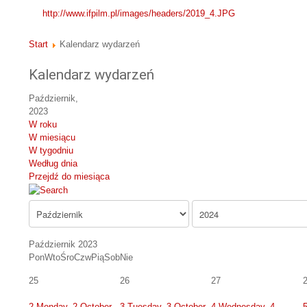
http://www.ifpilm.pl/images/headers/2019_4.JPG
Start
Kalendarz wydarzeń
Kalendarz wydarzeń
Październik,
2023
W roku
W miesiącu
W tygodniu
Według dnia
Przejdź do miesiąca
Październik 2023
Pon
Wto
Śro
Czw
Pią
Sob
Nie
25
26
27
2
Monday, 2 October
3
Tuesday, 3 October
4
Wednesday, 4