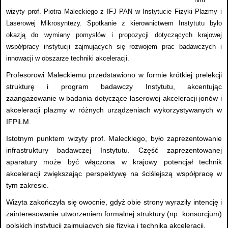
wizyty prof. Piotra Maleckiego z IFJ PAN w Instytucie Fizyki Plazmy i
Laserowej Mikrosyntezy. Spotkanie z kierownictwem Instytutu było
okazją do wymiany pomysłów i propozycji dotyczących krajowej
współpracy instytucji zajmujących się rozwojem prac badawczych i
innowacji w obszarze techniki akceleracji.
Profesorowi Maleckiemu przedstawiono w formie krótkiej prelekcji
strukturę i program badawczy Instytutu, akcentując
zaangażowanie w badania dotyczące laserowej akceleracji jonów i
akceleracji plazmy w różnych urządzeniach wykorzystywanych w
IFPiLM.
Istotnym punktem wizyty prof. Maleckiego, było zaprezentowanie
infrastruktury badawczej Instytutu. Część zaprezentowanej
aparatury może być włączona w krajowy potencjał technik
akceleracji zwiększając perspektywę na ściślejszą współpracę w
tym zakresie.
Wizyta zakończyła się owocnie, gdyż obie strony wyraziły intencję i
zainteresowanie utworzeniem formalnej struktury (np. konsorcjum)
polskich instytucji zajmujących się fizyką i techniką akceleracji.