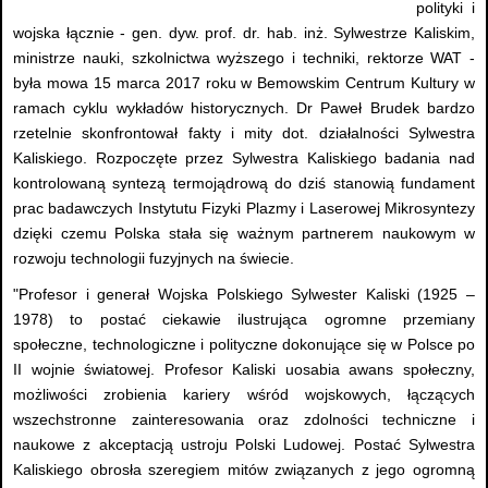
polityki i
wojska łącznie - gen. dyw. prof. dr. hab. inż. Sylwestrze Kaliskim,
ministrze nauki, szkolnictwa wyższego i techniki, rektorze WAT -
była mowa 15 marca 2017 roku w Bemowskim Centrum Kultury w
ramach cyklu wykładów historycznych. Dr Paweł Brudek bardzo
rzetelnie skonfrontował fakty i mity dot. działalności Sylwestra
Kaliskiego. Rozpoczęte przez Sylwestra Kaliskiego badania nad
kontrolowaną syntezą termojądrową do dziś stanowią fundament
prac badawczych Instytutu Fizyki Plazmy i Laserowej Mikrosyntezy
dzięki czemu Polska stała się ważnym partnerem naukowym w
rozwoju technologii fuzyjnych na świecie.
"Profesor i generał Wojska Polskiego Sylwester Kaliski (1925 –
1978) to postać ciekawie ilustrująca ogromne przemiany
społeczne, technologiczne i polityczne dokonujące się w Polsce po
II wojnie światowej. Profesor Kaliski uosabia awans społeczny,
możliwości zrobienia kariery wśród wojskowych, łączących
wszechstronne zainteresowania oraz zdolności techniczne i
naukowe z akceptacją ustroju Polski Ludowej. Postać Sylwestra
Kaliskiego obrosła szeregiem mitów związanych z jego ogromną