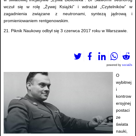
wczuł się w rolę „Żywej Książki” i wdrażał „Czytelników” w
zagadnienia związane z neutronami, syntezą jądrową i
promieniowaniem rentgenowskim.
21. Piknik Naukowy odbył się 3 czerwca 2017 roku w Warszawie.
powered by
social2s
O
wybitnej
i
kontrow
ersyjnej
postaci
ze
świata
nauki,