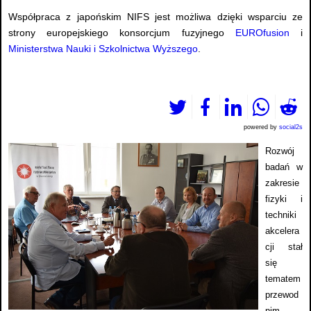
Współpraca z japońskim NIFS jest możliwa dzięki wsparciu ze
strony europejskiego konsorcjum fuzyjnego
EUROfusion
i
Ministerstwa Nauki i Szkolnictwa Wyższego
.
powered by
social2s
Rozwój
badań w
zakresie
fizyki i
techniki
akcelera
cji stał
się
tematem
przewod
nim