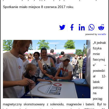
Spotkanie miało miejsce 8 czerwca 2017 roku.
powered by
social2s
„A jednak
fizyka
mnie
fascynuj
e” –
powiedzi
ał 12-
latek
patrząc
na
pociąg
magnetyczny skonstruowany z solenoidu, magnesów i baterii. Był to