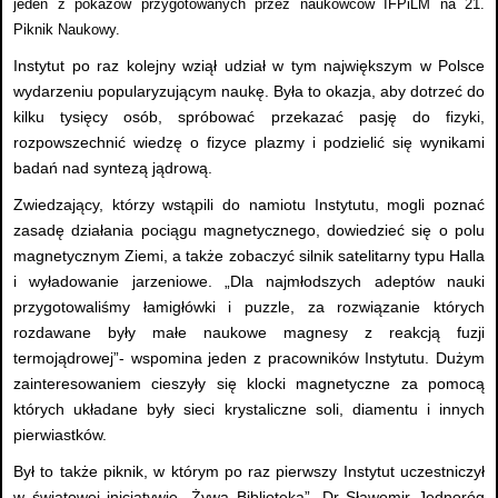
jeden z pokazów przygotowanych przez naukowców IFPiLM na 21.
Piknik Naukowy.
Instytut po raz kolejny wziął udział w tym największym w Polsce
wydarzeniu popularyzującym naukę. Była to okazja, aby dotrzeć do
kilku tysięcy osób, spróbować przekazać pasję do fizyki,
rozpowszechnić wiedzę o fizyce plazmy i podzielić się wynikami
badań nad syntezą jądrową.
Zwiedzający, którzy wstąpili do namiotu Instytutu, mogli poznać
zasadę działania pociągu magnetycznego, dowiedzieć się o polu
magnetycznym Ziemi, a także zobaczyć silnik satelitarny typu Halla
i wyładowanie jarzeniowe. „Dla najmłodszych adeptów nauki
przygotowaliśmy łamigłówki i puzzle, za rozwiązanie których
rozdawane były małe naukowe magnesy z reakcją fuzji
termojądrowej”- wspomina jeden z pracowników Instytutu. Dużym
zainteresowaniem cieszyły się klocki magnetyczne za pomocą
których układane były sieci krystaliczne soli, diamentu i innych
pierwiastków.
Był to także piknik, w którym po raz pierwszy Instytut uczestniczył
w światowej inicjatywie „Żywa Biblioteka”. Dr Sławomir Jednoróg