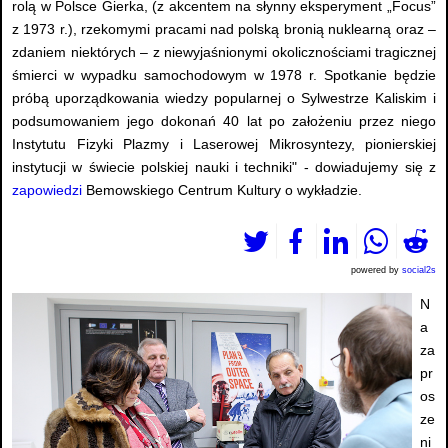
rolą w Polsce Gierka, (z akcentem na słynny eksperyment „Focus”
z 1973 r.), rzekomymi pracami nad polską bronią nuklearną oraz –
zdaniem niektórych – z niewyjaśnionymi okolicznościami tragicznej
śmierci w wypadku samochodowym w 1978 r. Spotkanie będzie
próbą uporządkowania wiedzy popularnej o Sylwestrze Kaliskim i
podsumowaniem jego dokonań 40 lat po założeniu przez niego
Instytutu Fizyki Plazmy i Laserowej Mikrosyntezy, pionierskiej
instytucji w świecie polskiej nauki i techniki" - dowiadujemy się z
zapowiedzi
Bemowskiego Centrum Kultury o wykładzie
.
powered by
social2s
N
a
za
pr
os
ze
ni