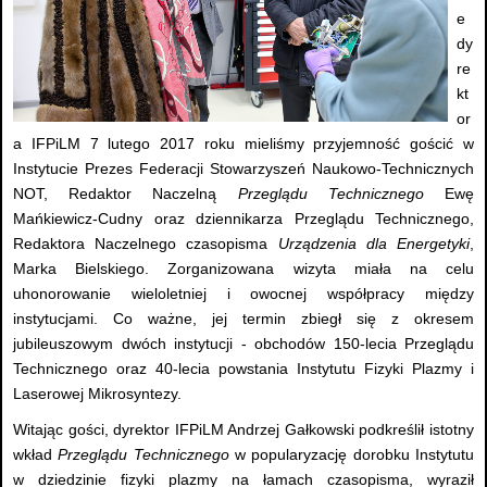
e
dy
re
kt
or
a IFPiLM 7 lutego 2017 roku mieliśmy przyjemność gościć w
Instytucie Prezes Federacji Stowarzyszeń Naukowo-Technicznych
NOT, Redaktor Naczelną
Przeglądu Technicznego
Ewę
Mańkiewicz-Cudny oraz dziennikarza Przeglądu Technicznego,
Redaktora Naczelnego czasopisma
Urządzenia dla Energetyki
,
Marka Bielskiego. Zorganizowana wizyta miała na celu
uhonorowanie wieloletniej i owocnej współpracy między
instytucjami. Co ważne, jej termin zbiegł się z okresem
jubileuszowym dwóch instytucji - obchodów 150-lecia Przeglądu
Technicznego oraz 40-lecia powstania Instytutu Fizyki Plazmy i
Laserowej Mikrosyntezy.
Witając gości, dyrektor IFPiLM Andrzej Gałkowski podkreślił istotny
wkład
Przeglądu Technicznego
w popularyzację dorobku Instytutu
w dziedzinie fizyki plazmy na łamach czasopisma, wyraził