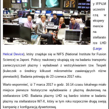
y IFPiLM
uczestni
czą w
ekspery
mencie
na
stellarato
rze LHD
(
Large
Helical Device
), który znajduje się w NIFS (National Institute for Fusion
Science) w Japoni. Polscy naukowcy skupiają się na badaniu
transportu
zanieczyszczeń plazmy i wyładowań z wstrzykiwaniem tzw. Tespeli
(kuleczek o średnicy kilkuset mikrometrów zawierających różne
pierwiastki).
Badania potrwają do 23 czerwca 2017 roku.
Warto wspomnieć, iż 7 marca 2017 o godz. 16:14 czasu lokalnego miało
miejsce pierwsze historyczne wyładowanie z plazmą deuterową na
stellaratorze LHD. Badania plazmy LHD są bardzo istotne w badaniu
plazmy na stellaratorze W7-X, który w tym roku rozpocznie drugą swoją
kampanię z konfiguracją dywertorową.