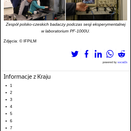
Zespół polsko-czeskich badaczy podczas sesji eksperymentalnej
w laboratorium PF-1000U.
Zdjęcia: © IFPiLM
powered by
social2s
Informacje z Kraju
1
2
3
4
5
6
7