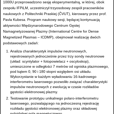
1000U przeprowadzono sesję eksperymentalną, w której, obok
zespołu IFPiLM, uczestniczył trzyosobowy zespół pracowników
naukowych z Politechniki Praskiej (ČVUT), kierowany przez prof.
Pavla Kubesa. Program naukowy sesji, będącej kontynuacją
aktywności Międzynarodowego Centrum Gęstej
Namagnetyzowanej Plazmy (International Centre for Dense
Magnetized Plasmas – ICDMP), obejmował realizację dwóch
podstawowych zadań:
Analiza charakterystyk impulsów neutronowych,
rejestrowanych jednocześnie przez trzy sondy neutronowe
(układ: scyntylator + fotopowielacz + oscyloskop),
umieszczone w odległości 7 metrów od ogniska plazmowego,
pod kątem 0, 90 i 180 stopni względem osi układu.
Wykorzystanie w każdym wyładowaniu 16-kadrowego
interferometru laserowego pozwoliło związać charakterystyki
impulsów neutronowych z ewolucją w czasie rozkładów
gęstości elektronowej plazmy.
Testowanie prototypu unikalnego polaro-interferometru
laserowego, pozwalającego na jednoczesną rejestrację
rozkładu gęstości elektronowej plazmy oraz składowej
poloidalnej pola magnetycznego.