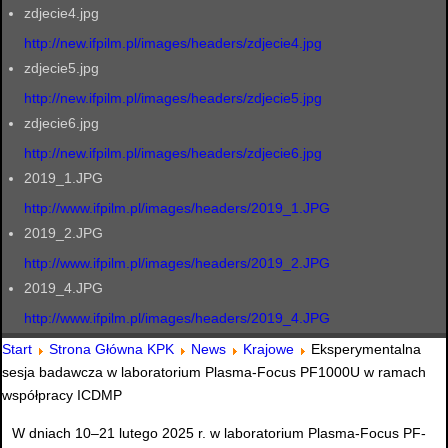
zdjecie4.jpg
http://new.ifpilm.pl/images/headers/zdjecie4.jpg
zdjecie5.jpg
http://new.ifpilm.pl/images/headers/zdjecie5.jpg
zdjecie6.jpg
http://new.ifpilm.pl/images/headers/zdjecie6.jpg
2019_1.JPG
http://www.ifpilm.pl/images/headers/2019_1.JPG
2019_2.JPG
http://www.ifpilm.pl/images/headers/2019_2.JPG
2019_4.JPG
http://www.ifpilm.pl/images/headers/2019_4.JPG
Start
Strona Główna KPK
News
Krajowe
Eksperymentalna
sesja badawcza w laboratorium Plasma-Focus PF1000U w ramach
współpracy ICDMP
W dniach 10–21 lutego 2025 r. w laboratorium Plasma-Focus PF-