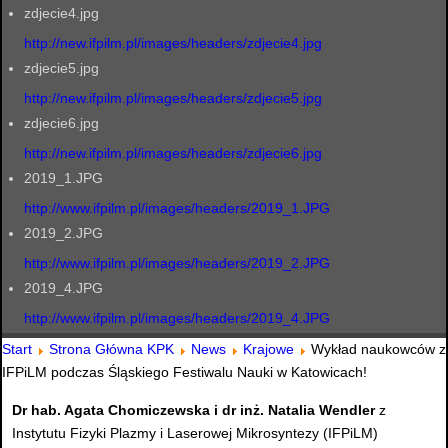
zdjecie4.jpg
http://new.ifpilm.pl/images/headers/zdjecie4.jpg
zdjecie5.jpg
http://new.ifpilm.pl/images/headers/zdjecie5.jpg
zdjecie6.jpg
http://new.ifpilm.pl/images/headers/zdjecie6.jpg
2019_1.JPG
http://www.ifpilm.pl/images/headers/2019_1.JPG
2019_2.JPG
http://www.ifpilm.pl/images/headers/2019_2.JPG
2019_4.JPG
http://www.ifpilm.pl/images/headers/2019_4.JPG
Start
Strona Główna KPK
News
Krajowe
Wykład naukowców z
IFPiLM podczas Śląskiego Festiwalu Nauki w Katowicach!
Dr hab. Agata Chomiczewska i dr inż. Natalia Wendler
z
Instytutu Fizyki Plazmy i Laserowej Mikrosyntezy (IFPiLM)