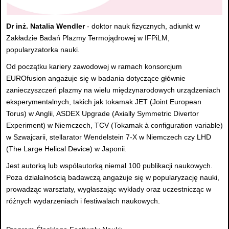
Dr inż. Natalia Wendler
- doktor nauk fizycznych, adiunkt w
Zakładzie Badań Plazmy Termojądrowej w IFPiLM,
popularyzatorka nauki.
Od początku kariery zawodowej w ramach konsorcjum
EUROfusion angażuje się w badania dotyczące głównie
zanieczyszczeń plazmy na wielu międzynarodowych urządzeniach
eksperymentalnych, takich jak tokamak JET (Joint European
Torus) w Anglii, ASDEX Upgrade (Axially Symmetric Divertor
Experiment) w Niemczech, TCV (Tokamak à configuration variable)
w Szwajcarii, stellarator Wendelstein 7-X w Niemczech czy LHD
(The Large Helical Device) w Japonii.
Jest autorką lub współautorką niemal 100 publikacji naukowych.
Poza działalnością badawczą angażuje się w popularyzację nauki,
prowadząc warsztaty, wygłaszając wykłady oraz uczestnicząc w
różnych wydarzeniach i festiwalach naukowych.