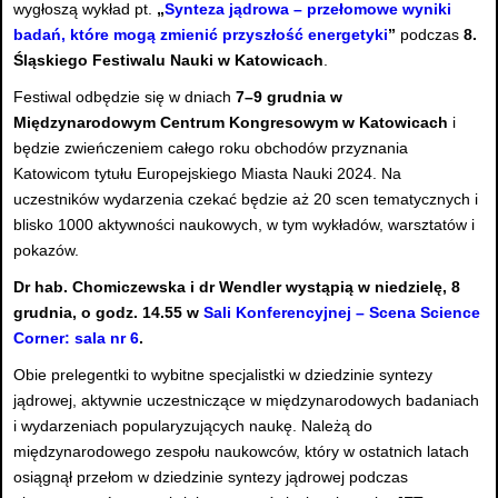
wygłoszą wykład pt.
„
Synteza jądrowa – przełomowe wyniki
badań, które mogą zmienić przyszłość energetyki
”
podczas
8.
Śląskiego Festiwalu Nauki w Katowicach
.
Festiwal odbędzie się w dniach
7–9 grudnia w
Międzynarodowym Centrum Kongresowym w Katowicach
i
będzie zwieńczeniem całego roku obchodów przyznania
Katowicom tytułu Europejskiego Miasta Nauki 2024. Na
uczestników wydarzenia czekać będzie aż 20 scen tematycznych i
blisko 1000 aktywności naukowych, w tym wykładów, warsztatów i
pokazów.
Dr hab. Chomiczewska i dr Wendler wystąpią w niedzielę, 8
grudnia, o godz. 14.55 w
Sali Konferencyjnej – Scena Science
Corner: sala nr 6
.
Obie prelegentki to wybitne specjalistki w dziedzinie syntezy
jądrowej, aktywnie uczestniczące w międzynarodowych badaniach
i wydarzeniach popularyzujących naukę. Należą do
międzynarodowego zespołu naukowców, który w ostatnich latach
osiągnął przełom w dziedzinie syntezy jądrowej podczas