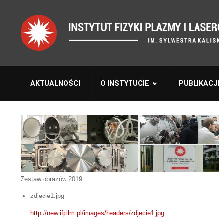
AKTUALNOŚCI
O INSTYTUCIE
PUBLIKACJ
Zestaw obrazów 2019
zdjecie1.jpg
http://new.ifpilm.pl/images/headers/zdjecie1.jpg