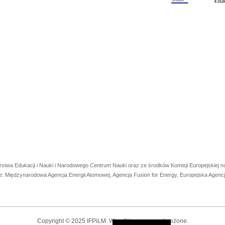
rstwa Edukacji i Nauki i Narodowego Centrum Nauki oraz ze środków Komisji Europejskiej
e: Międzynarodowa Agencja Energii Atomowej, Agencja Fusion for Energy, Europejska Agen
Copyright © 2025 IFPiLM. Wszelkie prawa zastrzeżone.