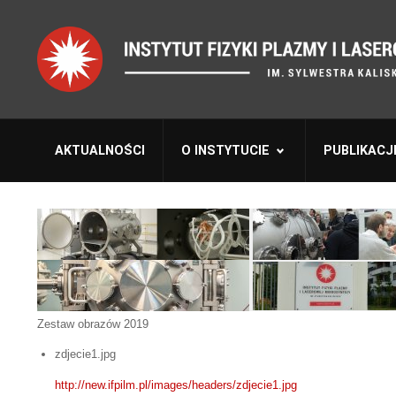
AKTUALNOŚCI
O INSTYTUCIE
PUBLIKACJ
Zestaw obrazów 2019
zdjecie1.jpg
http://new.ifpilm.pl/images/headers/zdjecie1.jpg