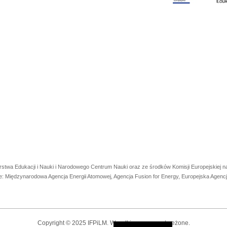
rstwa Edukacji i Nauki i Narodowego Centrum Nauki oraz ze środków Komisji Europejskiej
e: Międzynarodowa Agencja Energii Atomowej, Agencja Fusion for Energy, Europejska Agen
Copyright © 2025 IFPiLM. Wszelkie prawa zastrzeżone.