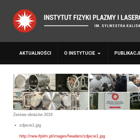
AKTUALNOŚCI
O INSTYTUCIE
PUBLIKACJ
Zestaw obrazów 2019
zdjecie1.jpg
http://new.ifpilm.pl/images/headers/zdjecie1.jpg