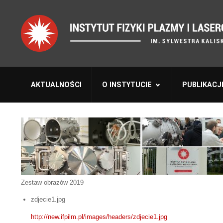
AKTUALNOŚCI
O INSTYTUCIE
PUBLIKACJ
Zestaw obrazów 2019
zdjecie1.jpg
http://new.ifpilm.pl/images/headers/zdjecie1.jpg