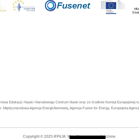
rstwa Edukacji i Nauki i Narodowego Centrum Nauki oraz ze środków Komisji Europejskiej
e: Międzynarodowa Agencja Energii Atomowej, Agencja Fusion for Energy, Europejska Agen
Copyright © 2025 IFPiLM. Wszelkie prawa zastrzeżone.