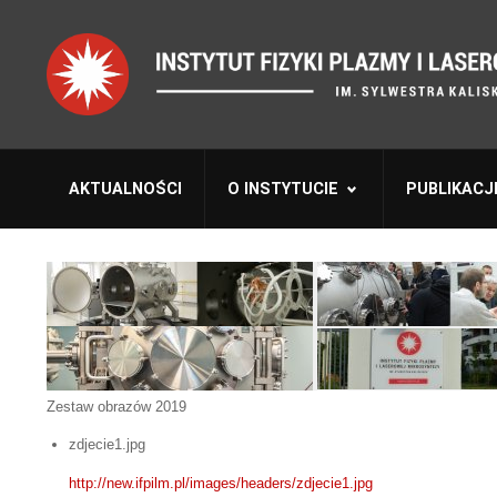
AKTUALNOŚCI
O INSTYTUCIE
PUBLIKACJ
Zestaw obrazów 2019
zdjecie1.jpg
http://new.ifpilm.pl/images/headers/zdjecie1.jpg