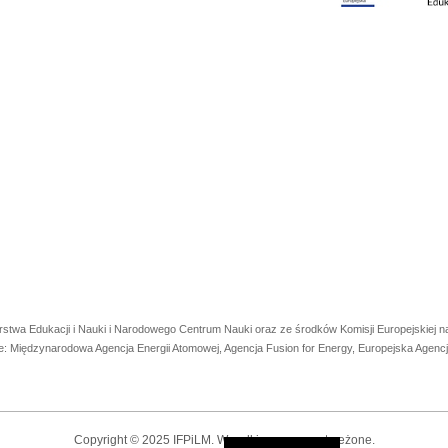
rstwa Edukacji i Nauki i Narodowego Centrum Nauki oraz ze środków Komisji Europejskiej
e: Międzynarodowa Agencja Energii Atomowej, Agencja Fusion for Energy, Europejska Agen
Copyright © 2025 IFPiLM. Wszelkie prawa zastrzeżone.