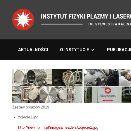
AKTUALNOŚCI
O INSTYTUCIE
PUBLIKACJ
Zestaw obrazów 2019
zdjecie1.jpg
http://new.ifpilm.pl/images/headers/zdjecie1.jpg