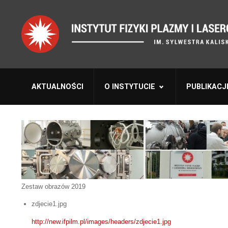
AKTUALNOŚCI
O INSTYTUCIE
PUBLIKACJ
Zestaw obrazów 2019
zdjecie1.jpg
http://new.ifpilm.pl/images/headers/zdjecie1.jpg