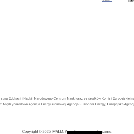
rstwa Edukacji i Nauki i Narodowego Centrum Nauki oraz ze środków Komisji Europejskiej
e: Międzynarodowa Agencja Energii Atomowej, Agencja Fusion for Energy, Europejska Agen
Copyright © 2025 IFPiLM. Wszelkie prawa zastrzeżone.