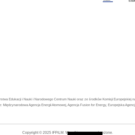
rstwa Edukacji i Nauki i Narodowego Centrum Nauki oraz ze środków Komisji Europejskiej
e: Międzynarodowa Agencja Energii Atomowej, Agencja Fusion for Energy, Europejska Agen
Copyright © 2025 IFPiLM. Wszelkie prawa zastrzeżone.