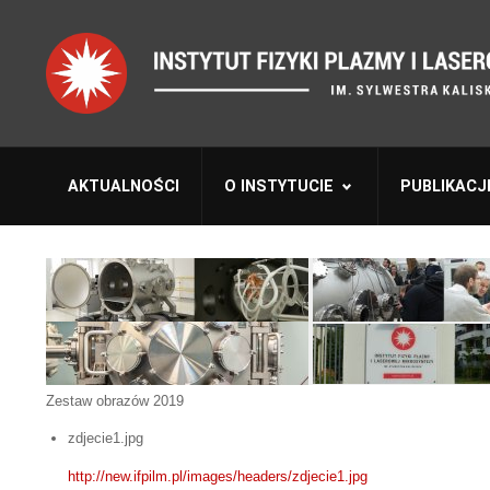
AKTUALNOŚCI
O INSTYTUCIE
PUBLIKACJ
Zestaw obrazów 2019
zdjecie1.jpg
http://new.ifpilm.pl/images/headers/zdjecie1.jpg