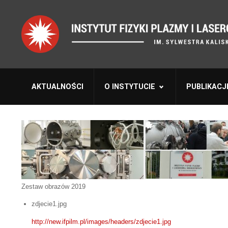
AKTUALNOŚCI
O INSTYTUCIE
PUBLIKACJ
Zestaw obrazów 2019
zdjecie1.jpg
http://new.ifpilm.pl/images/headers/zdjecie1.jpg