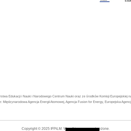
rstwa Edukacji i Nauki i Narodowego Centrum Nauki oraz ze środków Komisji Europejskiej
e: Międzynarodowa Agencja Energii Atomowej, Agencja Fusion for Energy, Europejska Agen
Copyright © 2025 IFPiLM. Wszelkie prawa zastrzeżone.