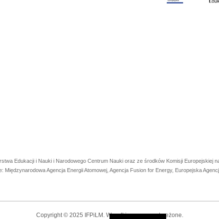
rstwa Edukacji i Nauki i Narodowego Centrum Nauki oraz ze środków Komisji Europejskiej
e: Międzynarodowa Agencja Energii Atomowej, Agencja Fusion for Energy, Europejska Agen
Copyright © 2025 IFPiLM. Wszelkie prawa zastrzeżone.