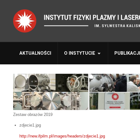
AKTUALNOŚCI
O INSTYTUCIE
PUBLIKACJ
Zestaw obrazów 2019
zdjecie1.jpg
http://new.ifpilm.pl/images/headers/zdjecie1.jpg