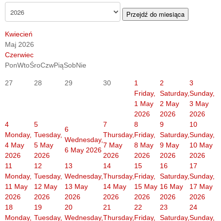
Przejdź do miesiąca
Kwiecień
Maj 2026
Czerwiec
Pon
Wto
Śro
Czw
Pią
Sob
Nie
27
28
29
30
1
2
3
Friday,
Saturday,
Sunday,
1 May
2 May
3 May
2026
2026
2026
4
5
7
8
9
10
6
Monday,
Tuesday,
Thursday,
Friday,
Saturday,
Sunday,
Wednesday,
4 May
5 May
7 May
8 May
9 May
10 May
6 May 2026
2026
2026
2026
2026
2026
2026
11
12
13
14
15
16
17
Monday,
Tuesday,
Wednesday,
Thursday,
Friday,
Saturday,
Sunday,
11 May
12 May
13 May
14 May
15 May
16 May
17 May
2026
2026
2026
2026
2026
2026
2026
18
19
20
21
22
23
24
Monday,
Tuesday,
Wednesday,
Thursday,
Friday,
Saturday,
Sunday,