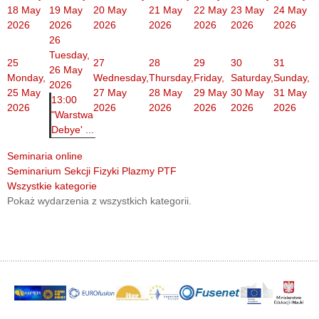
18 May
19 May
20 May
21 May
22 May
23 May
24 May
2026
2026
2026
2026
2026
2026
2026
26
Tuesday,
25
27
28
29
30
31
26 May
Monday,
Wednesday,
Thursday,
Friday,
Saturday,
Sunday,
2026
25 May
27 May
28 May
29 May
30 May
31 May
13:00
2026
2026
2026
2026
2026
2026
"Warstwa
Debye' ...
Seminaria online
Seminarium Sekcji Fizyki Plazmy PTF
Wszystkie kategorie
Pokaż wydarzenia z wszystkich kategorii.