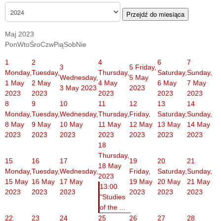
Przejdź do miesiąca
Maj 2023
Pon
Wto
Śro
Czw
Pią
Sob
Nie
1
2
4
6
7
3
5
Friday,
Monday,
Tuesday,
Thursday,
Saturday,
Sunday,
Wednesday,
5 May
1 May
2 May
4 May
6 May
7 May
3 May 2023
2023
2023
2023
2023
2023
2023
8
9
10
11
12
13
14
Monday,
Tuesday,
Wednesday,
Thursday,
Friday,
Saturday,
Sunday,
8 May
9 May
10 May
11 May
12 May
13 May
14 May
2023
2023
2023
2023
2023
2023
2023
18
Thursday,
15
16
17
19
20
21
18 May
Monday,
Tuesday,
Wednesday,
Friday,
Saturday,
Sunday,
2023
15 May
16 May
17 May
19 May
20 May
21 May
13:00
2023
2023
2023
2023
2023
2023
"Studies
of the ...
22
23
24
25
26
27
28