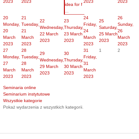
2023
2023
2023
2023
idea for f
...
20
21
24
26
22
23
25
Monday,
Tuesday,
Friday,
Sunday,
Wednesday,
Thursday,
Saturday,
20
21
24
26
22 March
23 March
25 March
March
March
March
March
2023
2023
2023
2023
2023
2023
2023
27
28
31
1
2
29
30
Monday,
Tuesday,
Friday,
Wednesday,
Thursday,
27
28
31
29 March
30 March
March
March
March
2023
2023
2023
2023
2023
Seminaria online
Seminarium instytutowe
Wszystkie kategorie
Pokaż wydarzenia z wszystkich kategorii.