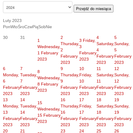
Przejdź do miesiąca
Luty 2023
Pon
Wto
Śro
Czw
Pią
Sob
Nie
30
31
2
4
5
1
3
Friday,
Thursday,
Saturday,
Sunday,
Wednesday,
3
2
4
5
1 February
February
February
February
February
2023
2023
2023
2023
2023
6
7
9
10
11
12
8
Monday,
Tuesday,
Thursday,
Friday,
Saturday,
Sunday,
Wednesday,
6
7
9
10
11
12
8 February
February
February
February
February
February
February
2023
2023
2023
2023
2023
2023
2023
13
14
16
17
18
19
15
Monday,
Tuesday,
Thursday,
Friday,
Saturday,
Sunday,
Wednesday,
13
14
16
17
18
19
15 February
February
February
February
February
February
February
2023
2023
2023
2023
2023
2023
2023
20
21
23
24
25
26