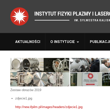
AKTUALNOŚCI
O INSTYTUCIE
PUBLIKACJ
Zestaw obrazów 2019
zdjecie1.jpg
http://new.ifpilm.pl/images/headers/zdjecie1.jpg