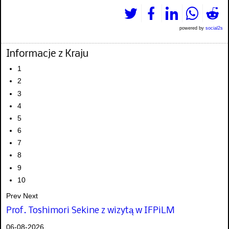
powered by
social2s
Informacje z Kraju
1
2
3
4
5
6
7
8
9
10
Prev
Next
Prof. Toshimori Sekine z wizytą w IFPiLM
06-08-2026