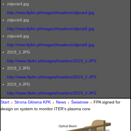
zdjecie4.jpg
http://new.ifpilm.pl/images/headers/zdjecie4.jpg
zdjecie5.jpg
http://new.ifpilm.pl/images/headers/zdjecie5.jpg
zdjecie6.jpg
http://new.ifpilm.pl/images/headers/zdjecie6.jpg
2019_1.JPG
http://www.ifpilm.pl/images/headers/2019_1.JPG
2019_2.JPG
http://www.ifpilm.pl/images/headers/2019_2.JPG
2019_4.JPG
http://www.ifpilm.pl/images/headers/2019_4.JPG
Start
Strona Główna KPK
News
Światowe
FPA signed for
design on system to monitor ITER’s plasma core