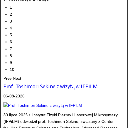
1
2
3
4
5
6
7
8
9
10
Prev
Next
Prof. Toshimori Sekine z wizytą w IFPiLM
06-08-2026
30 lipca 2026 r. Instytut Fizyki Plazmy i Laserowej Mikrosyntezy
(IFPiLM) odwiedził prof. Toshimori Sekine, związany z Center