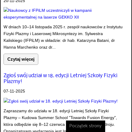
20-11-2025
W dniach 10–14 listopada 2025 r. zespół naukowców z Instytutu
Fizyki Plazmy i Laserowej Mikrosyntezy im. Sylwestra
Kaliskiego (IFPiLM) w składzie: dr hab. Katarzyna Batani, dr
Hanna Marchenko oraz dr...
Czytaj więcej
Zgłoś swój udział w 18. edycji Letniej Szkoły Fizyki
Plazmy!
07-11-2025
Zapraszamy do udziału w 18. edycji Letniej Szkoły Fizyki
Plazmy – Kudowa Summer School "Towards Fusion Energy",
która odbędzie się 8–12 czerwca 2026 r. w Kudowie-Zdroju.
Początek strony
Organizatorem wydarzenia jest Instytut...