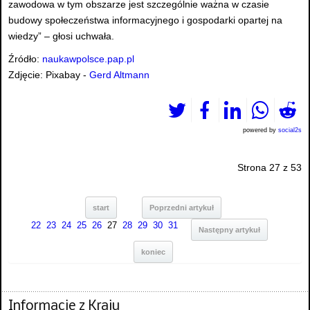
zawodowa w tym obszarze jest szczególnie ważna w czasie
budowy społeczeństwa informacyjnego i gospodarki opartej na
wiedzy” – głosi uchwała.
Źródło:
naukawpolsce.pap.pl
Zdjęcie: Pixabay -
Gerd Altmann
powered by
social2s
Strona 27 z 53
start
Poprzedni artykuł
22
23
24
25
26
27
28
29
30
31
Następny artykuł
koniec
Informacje z Kraju