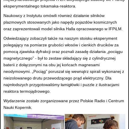
eksperymentalnego tokamaka-reaktora.
Naukowcy z Instytutu omówili również działanie silników
plazmowych stosowanych jako napędy pojazdów kosmicznych
oraz zaprezentowali model silnika Halla opracowanego w IFPiLM.
Odwiedzający zobaczyli także na naszym stoisku eksperyment
polegający na pomiarze grubości włosów i cienkich drucików za
pomocą zjawiska dyfrakcji oraz poznali zasadę działania „pociągu
magnetycznego” - był to zestaw składający się z cylindrycznej
baterii z dołączonymi na obu jej końcach magnesami
neodymowymi. „Pociąg” poruszał się wewnątrz spirali wykonanej z
nieizolowanego drutu przewodzącego prąd elektryczny. Dla
najmłodszych przygotowaliśmy łamigłówki i puzzle z ilustracjami
reaktora termojądrowego.
Wydarzenie zostało zorganizowane przez Polskie Radio i Centrum
Nauki Kopernik.