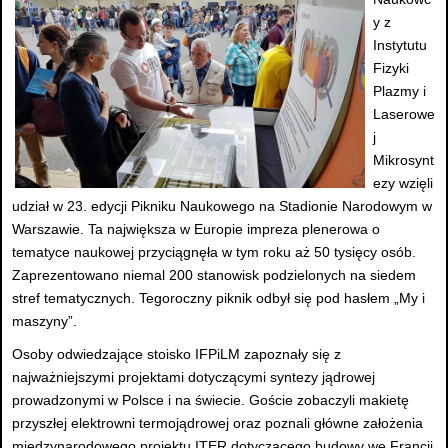
y z
Instytutu
Fizyki
Plazmy i
Laserowe
j
Mikrosynt
ezy wzięli
udział w 23. edycji Pikniku Naukowego na Stadionie Narodowym w
Warszawie. Ta największa w Europie impreza plenerowa o
tematyce naukowej przyciągnęła w tym roku aż 50 tysięcy osób.
Zaprezentowano niemal 200 stanowisk podzielonych na siedem
stref tematycznych. Tegoroczny piknik odbył się pod hasłem „My i
maszyny”.
Osoby odwiedzające stoisko IFPiLM zapoznały się z
najważniejszymi projektami dotyczącymi syntezy jądrowej
prowadzonymi w Polsce i na świecie. Goście zobaczyli makietę
przyszłej elektrowni termojądrowej oraz poznali główne założenia
międzynarodowego projektu ITER dotyczącego budowy we Francji