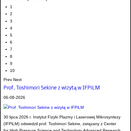
1
2
3
4
5
6
7
8
9
10
Prev
Next
Prof. Toshimori Sekine z wizytą w IFPiLM
06-08-2026
30 lipca 2026 r. Instytut Fizyki Plazmy i Laserowej Mikrosyntezy
(IFPiLM) odwiedził prof. Toshimori Sekine, związany z Center
for High Pressure Science and Technology Advanced Research