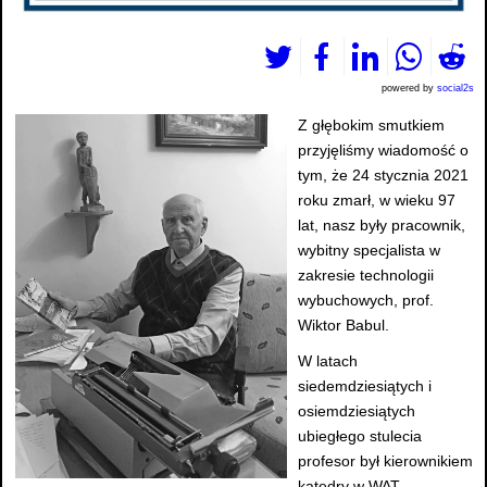
powered by
social2s
Z głębokim smutkiem
przyjęliśmy wiadomość o
tym, że 24 stycznia 2021
roku zmarł, w wieku 97
lat, nasz były pracownik,
wybitny specjalista w
zakresie technologii
wybuchowych, prof.
Wiktor Babul.
W latach
siedemdziesiątych i
osiemdziesiątych
ubiegłego stulecia
profesor był kierownikiem
katedry w WAT