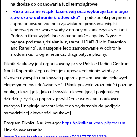
na drodze do opanowania fuzji termojądrowej.
„Rozpraszanie wiązki laserowej oraz wykorzystanie tego
zjawiska w ochronie środowiska”
– podczas eksperymentu
zaprezentowane zostanie zjawisko rozpraszania wiązki
laserowej w roztworze wody z drobnymi zanieczyszczeniami.
Podczas filmu wyjaśnione zostaną także aspekty fizyczne
będące podstawą działania systemu LIDAR (Light Detection
and Ranging), a następnie jego zastosowanie w ochronie
środowiska, fotogrametrii czy diagnostyce plazmy.
Piknik Naukowy jest organizowany przez Polskie Radio i Centrum
Nauki Kopernik. Jego celem jest upowszechnianie wiedzy z
różnych dyscyplin naukowych poprzez prezentowanie ciekawych
eksperymentów i doświadczeń. Piknik pozwala zrozumieć i poznać
naukę, ukazując ją jako niezwykle ekscytującą i pasjonującą
dziedzinę życia, a poprzez przybliżenie warsztatu naukowca
zachęca i inspiruje uczestników tego wydarzenia do podjęcia
samodzielnej aktywności naukowej.
Program Pikniku Naukowego:
https://pikniknaukowy.pl/program
Link do wydarzenia:
https://www.facebook.com/events/459217775391273/