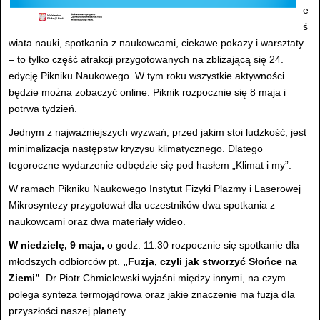
e
ś
wiata nauki, spotkania z naukowcami, ciekawe pokazy i warsztaty
– to tylko część atrakcji przygotowanych na zbliżającą się 24.
edycję Pikniku Naukowego. W tym roku wszystkie aktywności
będzie można zobaczyć online. Piknik rozpocznie się 8 maja i
potrwa tydzień.
Jednym z najważniejszych wyzwań, przed jakim stoi ludzkość, jest
minimalizacja następstw kryzysu klimatycznego. Dlatego
tegoroczne wydarzenie odbędzie się pod hasłem „Klimat i my”.
W ramach Pikniku Naukowego Instytut Fizyki Plazmy i Laserowej
Mikrosyntezy przygotował dla uczestników dwa spotkania z
naukowcami oraz dwa materiały wideo.
W niedzielę, 9 maja,
o godz. 11.30 rozpocznie się spotkanie dla
młodszych odbiorców pt.
„Fuzja, czyli jak stworzyć Słońce na
Ziemi”
. Dr Piotr Chmielewski wyjaśni między innymi, na czym
polega synteza termojądrowa oraz jakie znaczenie ma fuzja dla
przyszłości naszej planety.