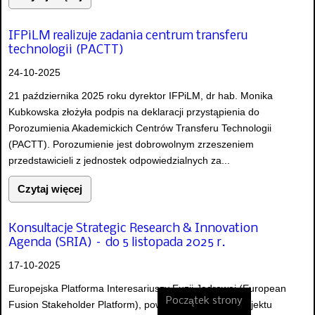
IFPiLM realizuje zadania centrum transferu
technologii (PACTT)
24-10-2025
21 października 2025 roku dyrektor IFPiLM, dr hab. Monika
Kubkowska złożyła podpis na deklaracji przystąpienia do
Porozumienia Akademickich Centrów Transferu Technologii
(PACTT). Porozumienie jest dobrowolnym zrzeszeniem
przedstawicieli z jednostek odpowiedzialnych za...
Czytaj więcej
Konsultacje Strategic Research & Innovation
Agenda (SRIA) – do 5 listopada 2025 r.
17-10-2025
Europejska Platforma Interesariuszy Fuzji Jądrowej (European
Początek strony
Fusion Stakeholder Platform), powołana w ramach projektu