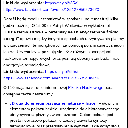
Linki do wydarzenia:
https://tiny.pl/r85x1
https://www.facebook.com/events/125127956273620
Dorośli będą mogli uczestniczyć w spotkaniu na temat fuzji kilka
godzin później. O 15.00 dr Patryk Wojtowicz w wykładzie pt.:
„Fuzja termojądrowa – bezemisyjne i niewyczerpane źródło
energii”
opowie między innymi o sposobach utrzymywania plazmy
w urządzeniach termojądrowych za pomocą pola magnetycznego i
lasera. Uczestnicy zapoznają się też z różnymi koncepcjami
reaktorów termojądrowych oraz poznają obecny stan badań nad
energetyką termojądrową.
Linki do wydarzenia:
https://tiny.pl/r85xj
https://www.facebook.com/events/815435639408446
Od 10 maja na stronie internetowej
Pikniku Naukowego
będą
dostępne także nasze filmy:
„Droga do energii przyjaznej naturze – fuzor”
– głównym
elementem pokazu będzie urządzenie do elektrostatycznego
utrzymywania plazmy zwane fuzorem. Celem pokazu jest
proste i obrazowe pokazanie zasady zjawiska syntezy
termojądrowej oraz przedstawienie wyzwań, jakie wciąż stoją