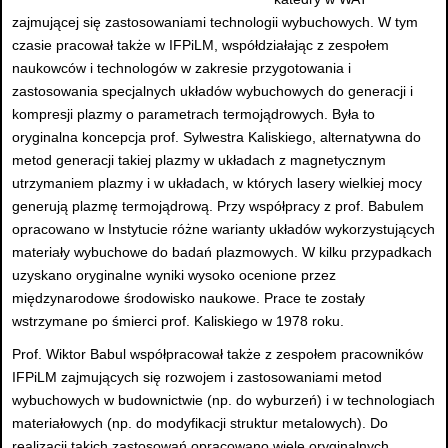
zajmującej się zastosowaniami technologii wybuchowych. W tym
czasie pracował także w IFPiLM, współdziałając z zespołem
naukowców i technologów w zakresie przygotowania i
zastosowania specjalnych układów wybuchowych do generacji i
kompresji plazmy o parametrach termojądrowych. Była to
oryginalna koncepcja prof. Sylwestra Kaliskiego, alternatywna do
metod generacji takiej plazmy w układach z magnetycznym
utrzymaniem plazmy i w układach, w których lasery wielkiej mocy
generują plazmę termojądrową. Przy współpracy z prof. Babulem
opracowano w Instytucie różne warianty układów wykorzystujących
materiały wybuchowe do badań plazmowych. W kilku przypadkach
uzyskano oryginalne wyniki wysoko ocenione przez
międzynarodowe środowisko naukowe. Prace te zostały
wstrzymane po śmierci prof. Kaliskiego w 1978 roku.
Prof. Wiktor Babul współpracował także z zespołem pracowników
IFPiLM zajmujących się rozwojem i zastosowaniami metod
wybuchowych w budownictwie (np. do wyburzeń) i w technologiach
materiałowych (np. do modyfikacji struktur metalowych). Do
realizacji takich zastosowań opracowano wiele oryginalnych