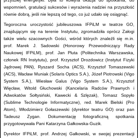
przyszłej energetyki. Była to kolejna okazja do spotkania, do
wspomnień, gratulacji sukcesów i wyrażenia nadziei na przyszłość
równie dobrą, jeśli nie lepszą od tego, co już udało się osiągnąć.
Tegoroczna uroczystość jubileuszowa IFPiLM w teatrze GO,
znajdującym się na terenie Instytutu, zgromadziła oprócz Załogi
także wielu szacownych Gości, wśród których znaleźli się m.in.
prof. Marek J. Sadowski (Honorowy Przewodniczący Rady
Naukowej IFPiLM), prof. Jan Pluta (Politechnika Warszawska,
członek RN Instytutu), prof. Krzysztof Drozdowicz (Instytut Fizyki
Jądrowej PAN), Ryszard Socha (ACS), Krzysztof Tomaszewski
(ACS), Wacław Muniak (Solaris Optics S.A.), Józef Piotrowski (Vigo
System S.A.), Wiesław Galus (Vigo System S.A.), Krzysztof
Więcław, Witold Głuchowski (Kancelaria Radców Prawnych i
Adwokatów Sołtysiński, Kawecki & Szlęzak), Tomasz Sopyło
(Sublime Technologie Informatyczne), red. Marek Bielski (Pro
Atom), Włodzimierz Gołaszewski (dyrektor teatru GO) oraz pan
Tadeusz Zygan. Dokumentację fotograficzną spotkania
przygotowywała Pani Katarzyna Gałkowska-Guzik.
Dyrektor IFPiLM, prof. Andrzej Gałkowski, w swojej prezentacji