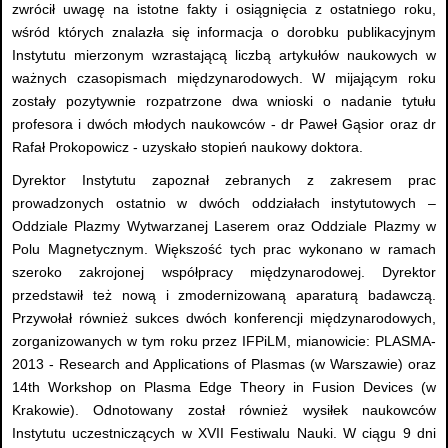
zwrócił uwagę na istotne fakty i osiągnięcia z ostatniego roku,
wśród których znalazła się informacja o dorobku publikacyjnym
Instytutu mierzonym wzrastającą liczbą artykułów naukowych w
ważnych czasopismach międzynarodowych. W mijającym roku
zostały pozytywnie rozpatrzone dwa wnioski o nadanie tytułu
profesora i dwóch młodych naukowców - dr Paweł Gąsior oraz dr
Rafał Prokopowicz - uzyskało stopień naukowy doktora.
Dyrektor Instytutu zapoznał zebranych z zakresem prac
prowadzonych ostatnio w dwóch oddziałach instytutowych –
Oddziale Plazmy Wytwarzanej Laserem oraz Oddziale Plazmy w
Polu Magnetycznym. Większość tych prac wykonano w ramach
szeroko zakrojonej współpracy międzynarodowej. Dyrektor
przedstawił też nową i zmodernizowaną aparaturą badawczą.
Przywołał również sukces dwóch konferencji międzynarodowych,
zorganizowanych w tym roku przez IFPiLM, mianowicie: PLASMA-
2013 - Research and Applications of Plasmas (w Warszawie) oraz
14th Workshop on Plasma Edge Theory in Fusion Devices (w
Krakowie). Odnotowany został również wysiłek naukowców
Instytutu uczestniczących w XVII Festiwalu Nauki. W ciągu 9 dni