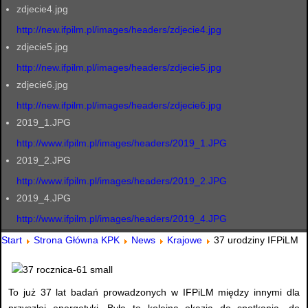
zdjecie4.jpg
http://new.ifpilm.pl/images/headers/zdjecie4.jpg
zdjecie5.jpg
http://new.ifpilm.pl/images/headers/zdjecie5.jpg
zdjecie6.jpg
http://new.ifpilm.pl/images/headers/zdjecie6.jpg
2019_1.JPG
http://www.ifpilm.pl/images/headers/2019_1.JPG
2019_2.JPG
http://www.ifpilm.pl/images/headers/2019_2.JPG
2019_4.JPG
http://www.ifpilm.pl/images/headers/2019_4.JPG
Start
Strona Główna KPK
News
Krajowe
37 urodziny IFPiLM
To już 37 lat badań prowadzonych w IFPiLM między innymi dla