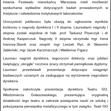
trwania Festiwalu mieszkańcy Warszawy mieli możliwość
wysłuchania wykładów dotyczących badań prowadzonych w
Instytucie i odwiedzenia instytutowych laboratoriów.
Uroczystość jubileuszu była okazją do ogłoszenie wyników
konkursu o nagrody dyrektora I i II stopnia. Laureatami nagrody I
stopnia zostali wspólnie dr hab. prof. Taduesz Pisarczyk i dr
Andrzej Kasperczuk. Nagrody II stopnia otrzymała mgr Irena
Ivanova-Stanik oraz zespół: mgr Leszek Ryć, dr Sławomir
Jabłoński, mgr Jacek Kaczmarczyk i Waldemar Figacz.
Laureaci nagród dyrektora, tegoroczni doktorzy oraz jubilaci
świętujący „okrągłe” rocznice pracy otrzymali pamiątkowe dyplomy.
Laureaci przedstawili prezentacje dotyczące osiągnięć
badawczych uznanych za zasługujące na wyróżnienie nagrodami
dyrektora.
Spotkanie zakończyła prezentacja dyrektora Teatru GO,
Włodzimierza Gołaszewskiego, prezentująca oryginalną
działalność tego teatru w zakresie powiązania nauki ze sztuką i
pokazywania pierwiastka metafizycznego w tym związku. Teatr GO