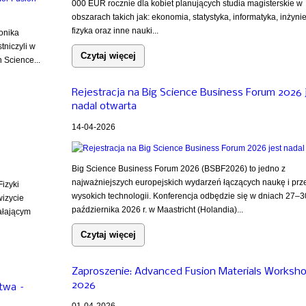
000 EUR rocznie dla kobiet planujących studia magisterskie w
obszarach takich jak: ekonomia, statystyka, informatyka, inżynie
fizyka oraz inne nauki...
onika
tniczyli w
Czytaj więcej
 Science...
Rejestracja na Big Science Business Forum 2026 
nadal otwarta
14-04-2026
Big Science Business Forum 2026 (BSBF2026) to jedno z
najważniejszych europejskich wydarzeń łączących naukę i prz
izyki
wysokich technologii. Konferencja odbędzie się w dniach 27–3
wizycie
października 2026 r. w Maastricht (Holandia)...
iałającym
Czytaj więcej
Zaproszenie: Advanced Fusion Materials Worksh
2026
stwa –