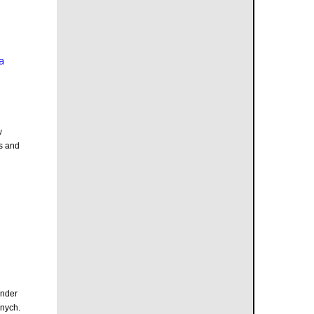
a
w
s and
inder
nych.