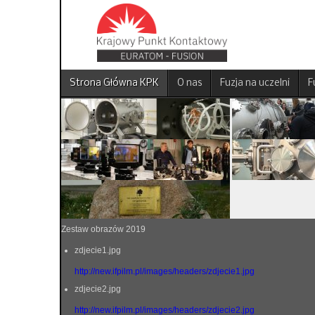
Strona Główna KPK
O nas
Fuzja na uczelni
F
Zestaw obrazów 2019
zdjecie1.jpg
http://new.ifpilm.pl/images/headers/zdjecie1.jpg
zdjecie2.jpg
http://new.ifpilm.pl/images/headers/zdjecie2.jpg