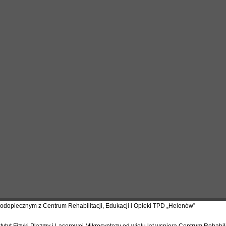
opiecznym z Centrum Rehabilitacji, Edukacji i Opieki TPD „Helenów”
stytut Fizyki Plazmy i Laserowej Mikrosyntezy od wielu lat wspiera Centrum Rehabili