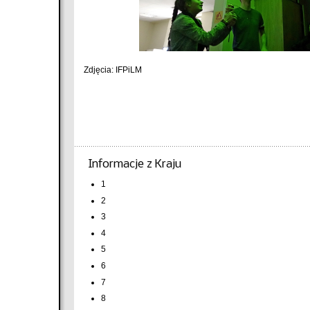
Zdjęcia: IFPiLM
Informacje z Kraju
1
2
3
4
5
6
7
8