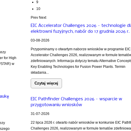
9
10
Prev
Next
EIC Accelerator Challenges 2026 – technologie dl
elektrowni fuzyjnych, nabór do 17 grudnia 2026 r.
03-08-2026
Przypominamy o otwartym naborze wniosków w programie EIC
tezy
Accelerator Challenges 2026, realizowanym w formule temató
er for High
zdefiniowanych. Informacja dotyczy tematu Alternative Concept
PSTAR) w
Key Enabling Technologies for Fusion Power Plants. Termin
składania...
Czytaj więcej
naukę
EIC Pathfinder Challenges 2026 – wsparcie w
przygotowaniu wniosków
31-07-2026
22 lipca 2026 r. otwarto nabór wniosków w konkursie EIC Pathf
tezy
Challenges 2026, realizowanym w formule tematów zdefiniowa
ższego