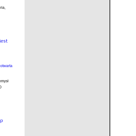
ria,
jest
emysł
0
op