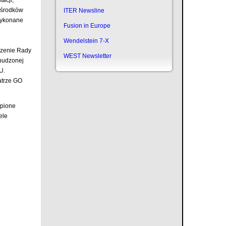
i środków
ITER Newsline
 wykonane
Fusion in Europe
Wendelstein 7-X
szenie Rady
WEST Newsletter
zbudzonej
U.
eatrze GO
upione
ele