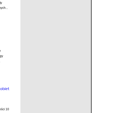
ty
ych...
r
rgy
,
kobiet
ości 10