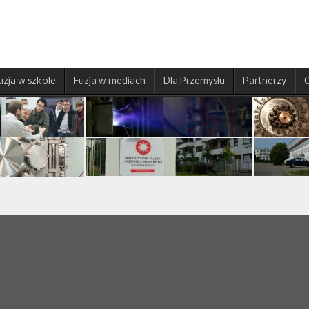
uzja w szkole
Fuzja w mediach
Dla Przemysłu
Partnerzy
O