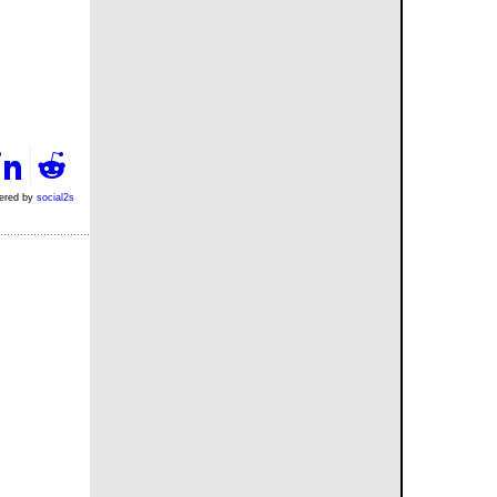
ered by
social2s