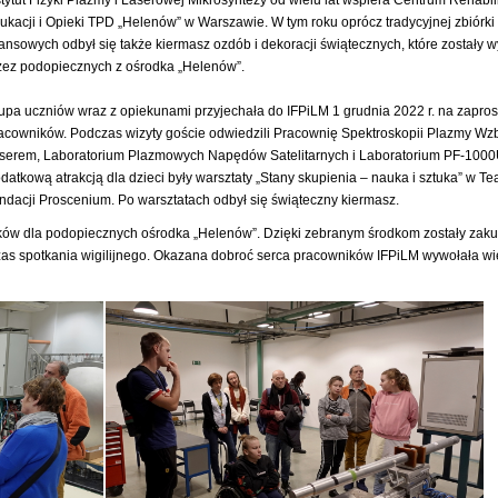
ukacji i Opieki TPD „Helenów” w Warszawie. W tym roku oprócz tradycyjnej zbiórk
nansowych odbył się także kiermasz ozdób i dekoracji świątecznych, które zostały
zez podopiecznych z ośrodka „Helenów”.
upa uczniów wraz z opiekunami przyjechała do IFPiLM 1 grudnia 2022 r. na zapro
acowników. Podczas wizyty goście odwiedzili Pracownię Spektroskopii Plazmy W
serem, Laboratorium Plazmowych Napędów Satelitarnych i Laboratorium PF-1000
datkową atrakcją dla dzieci były warsztaty „Stany skupienia – nauka i sztuka” w T
ndacji Proscenium. Po warsztatach odbył się świąteczny kiermasz.
datków dla podopiecznych ośrodka „Helenów”. Dzięki zebranym środkom zostały zak
as spotkania wigilijnego. Okazana dobroć serca pracowników IFPiLM wywołała wi