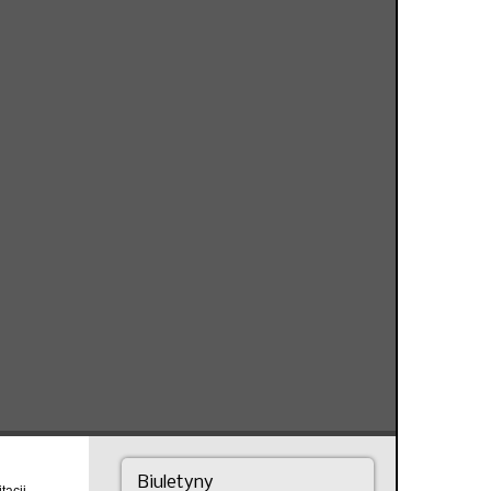
Biuletyny
tacji,