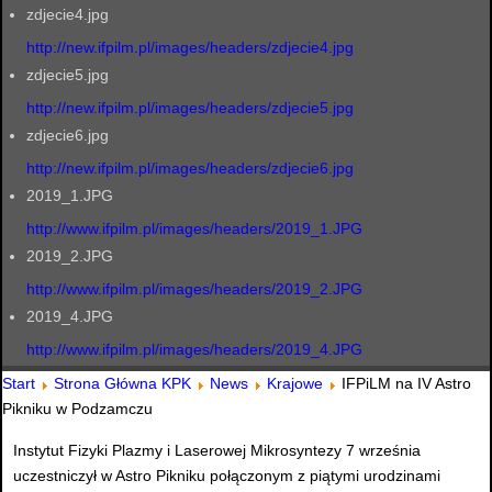
zdjecie4.jpg
http://new.ifpilm.pl/images/headers/zdjecie4.jpg
zdjecie5.jpg
http://new.ifpilm.pl/images/headers/zdjecie5.jpg
zdjecie6.jpg
http://new.ifpilm.pl/images/headers/zdjecie6.jpg
2019_1.JPG
http://www.ifpilm.pl/images/headers/2019_1.JPG
2019_2.JPG
http://www.ifpilm.pl/images/headers/2019_2.JPG
2019_4.JPG
http://www.ifpilm.pl/images/headers/2019_4.JPG
Start
Strona Główna KPK
News
Krajowe
IFPiLM na IV Astro
Pikniku w Podzamczu
Instytut Fizyki Plazmy i Laserowej Mikrosyntezy 7 września
uczestniczył w Astro Pikniku połączonym z piątymi urodzinami