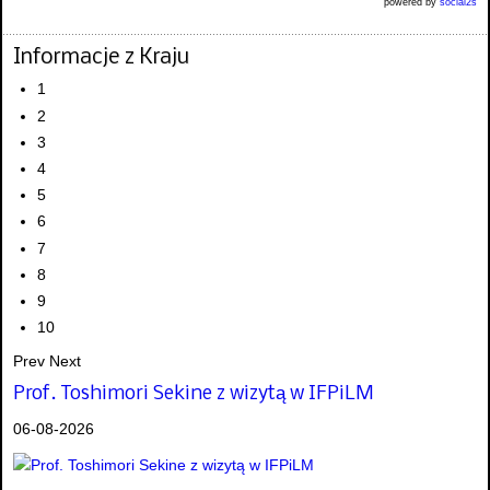
powered by
social2s
Informacje z Kraju
1
2
3
4
5
6
7
8
9
10
Prev
Next
Prof. Toshimori Sekine z wizytą w IFPiLM
06-08-2026