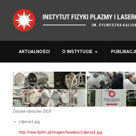
AKTUALNOŚCI
O INSTYTUCIE
PUBLIKACJ
Zestaw obrazów 2019
zdjecie1.jpg
http://new.ifpilm.pl/images/headers/zdjecie1.jpg