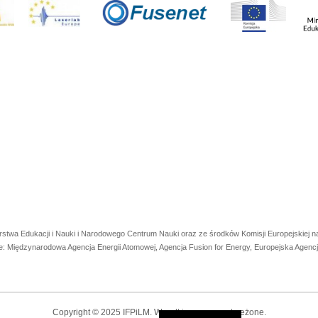
rstwa Edukacji i Nauki i Narodowego Centrum Nauki oraz ze środków Komisji Europejskiej
e: Międzynarodowa Agencja Energii Atomowej, Agencja Fusion for Energy, Europejska Agen
Copyright © 2025 IFPiLM. Wszelkie prawa zastrzeżone.