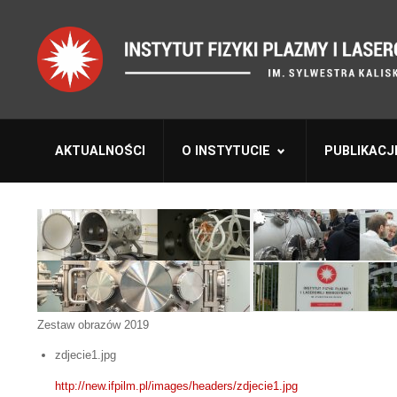
AKTUALNOŚCI
O INSTYTUCIE
PUBLIKACJ
Zestaw obrazów 2019
zdjecie1.jpg
http://new.ifpilm.pl/images/headers/zdjecie1.jpg