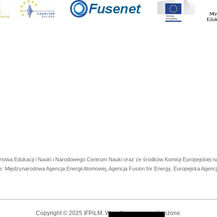
rstwa Edukacji i Nauki i Narodowego Centrum Nauki oraz ze środków Komisji Europejskiej
e: Międzynarodowa Agencja Energii Atomowej, Agencja Fusion for Energy, Europejska Agen
Copyright © 2025 IFPiLM. Wszelkie prawa zastrzeżone.