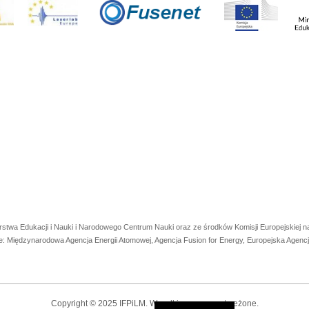
rstwa Edukacji i Nauki i Narodowego Centrum Nauki oraz ze środków Komisji Europejskiej
e: Międzynarodowa Agencja Energii Atomowej, Agencja Fusion for Energy, Europejska Agen
Copyright © 2025 IFPiLM. Wszelkie prawa zastrzeżone.