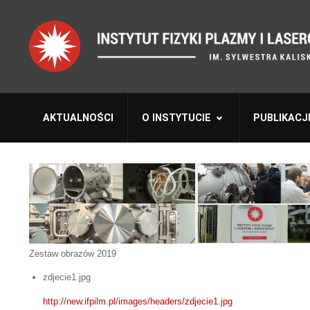
AKTUALNOŚCI
O INSTYTUCIE
PUBLIKACJ
Zestaw obrazów 2019
zdjecie1.jpg
http://new.ifpilm.pl/images/headers/zdjecie1.jpg