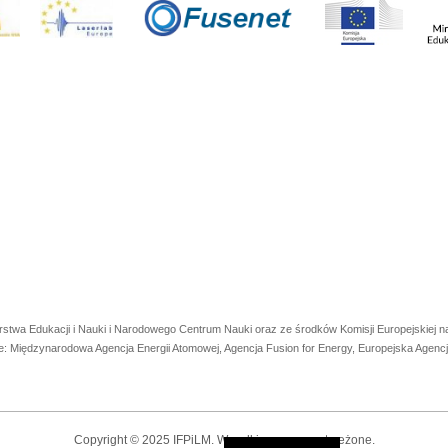
rstwa Edukacji i Nauki i Narodowego Centrum Nauki oraz ze środków Komisji Europejskiej
e: Międzynarodowa Agencja Energii Atomowej, Agencja Fusion for Energy, Europejska Agen
Copyright © 2025 IFPiLM. Wszelkie prawa zastrzeżone.