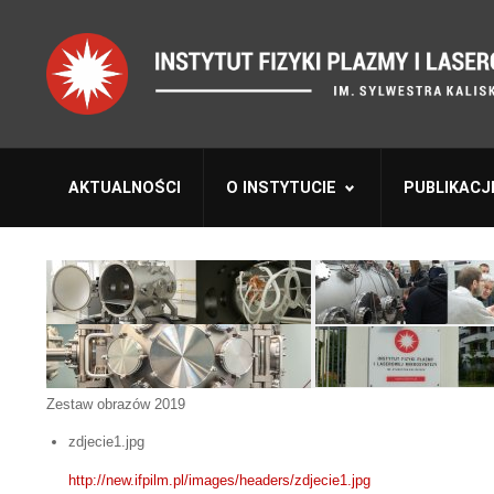
AKTUALNOŚCI
O INSTYTUCIE
PUBLIKACJ
Zestaw obrazów 2019
zdjecie1.jpg
http://new.ifpilm.pl/images/headers/zdjecie1.jpg