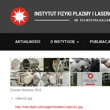
AKTUALNOŚCI
O INSTYTUCIE
PUBLIKACJ
Zestaw obrazów 2019
zdjecie1.jpg
http://new.ifpilm.pl/images/headers/zdjecie1.jpg