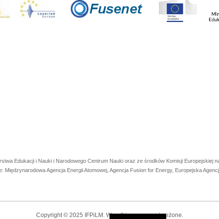
rstwa Edukacji i Nauki i Narodowego Centrum Nauki oraz ze środków Komisji Europejskiej
e: Międzynarodowa Agencja Energii Atomowej, Agencja Fusion for Energy, Europejska Agen
Copyright © 2025 IFPiLM. Wszelkie prawa zastrzeżone.