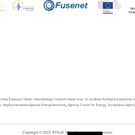
rstwa Edukacji i Nauki i Narodowego Centrum Nauki oraz ze środków Komisji Europejskiej
e: Międzynarodowa Agencja Energii Atomowej, Agencja Fusion for Energy, Europejska Agen
Copyright © 2025 IFPiLM. Wszelkie prawa zastrzeżone.