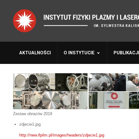
AKTUALNOŚCI
O INSTYTUCIE
PUBLIKACJ
Zestaw obrazów 2019
zdjecie1.jpg
http://new.ifpilm.pl/images/headers/zdjecie1.jpg