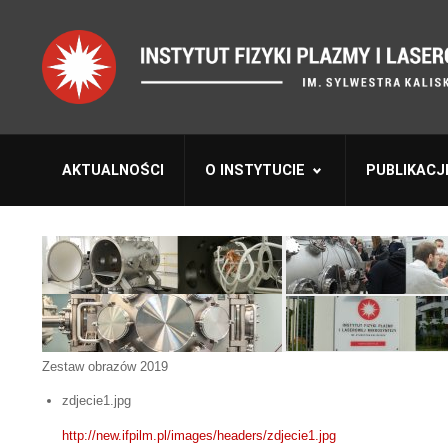
AKTUALNOŚCI
O INSTYTUCIE
PUBLIKACJ
Zestaw obrazów 2019
zdjecie1.jpg
http://new.ifpilm.pl/images/headers/zdjecie1.jpg