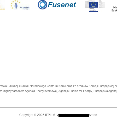
rstwa Edukacji i Nauki i Narodowego Centrum Nauki oraz ze środków Komisji Europejskiej
e: Międzynarodowa Agencja Energii Atomowej, Agencja Fusion for Energy, Europejska Agen
Copyright © 2025 IFPiLM. Wszelkie prawa zastrzeżone.