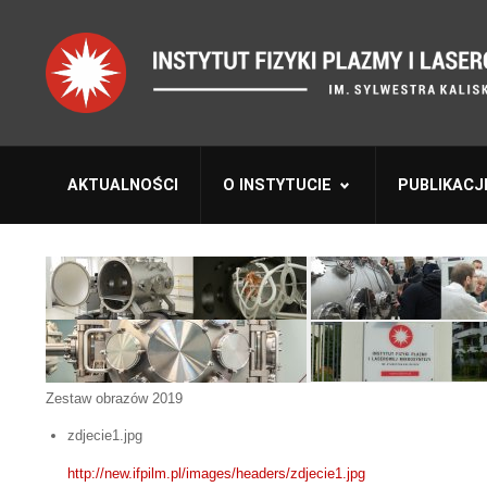
AKTUALNOŚCI
O INSTYTUCIE
PUBLIKACJ
Zestaw obrazów 2019
zdjecie1.jpg
http://new.ifpilm.pl/images/headers/zdjecie1.jpg