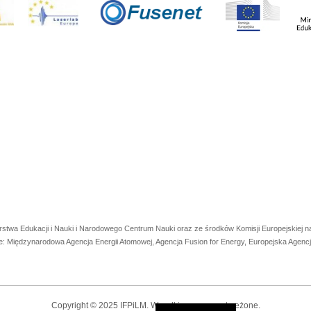
rstwa Edukacji i Nauki i Narodowego Centrum Nauki oraz ze środków Komisji Europejskiej
e: Międzynarodowa Agencja Energii Atomowej, Agencja Fusion for Energy, Europejska Agen
Copyright © 2025 IFPiLM. Wszelkie prawa zastrzeżone.