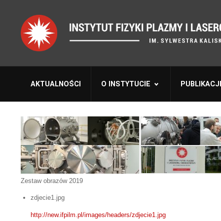
AKTUALNOŚCI
O INSTYTUCIE
PUBLIKACJ
Zestaw obrazów 2019
zdjecie1.jpg
http://new.ifpilm.pl/images/headers/zdjecie1.jpg