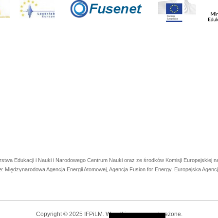
rstwa Edukacji i Nauki i Narodowego Centrum Nauki oraz ze środków Komisji Europejskiej
e: Międzynarodowa Agencja Energii Atomowej, Agencja Fusion for Energy, Europejska Agen
Copyright © 2025 IFPiLM. Wszelkie prawa zastrzeżone.