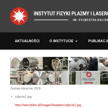
AKTUALNOŚCI
O INSTYTUCIE
PUBLIKACJ
Zestaw obrazów 2019
zdjecie1.jpg
http://new.ifpilm.pl/images/headers/zdjecie1.jpg