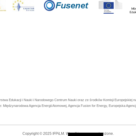
rstwa Edukacji i Nauki i Narodowego Centrum Nauki oraz ze środków Komisji Europejskiej
e: Międzynarodowa Agencja Energii Atomowej, Agencja Fusion for Energy, Europejska Agen
Copyright © 2025 IFPiLM. Wszelkie prawa zastrzeżone.