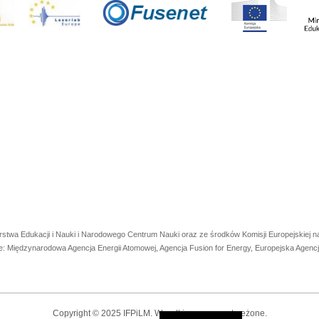
rstwa Edukacji i Nauki i Narodowego Centrum Nauki oraz ze środków Komisji Europejskiej
e: Międzynarodowa Agencja Energii Atomowej, Agencja Fusion for Energy, Europejska Agen
Copyright © 2025 IFPiLM. Wszelkie prawa zastrzeżone.