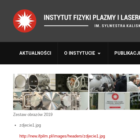
AKTUALNOŚCI
O INSTYTUCIE
PUBLIKACJ
Zestaw obrazów 2019
zdjecie1.jpg
http://new.ifpilm.pl/images/headers/zdjecie1.jpg