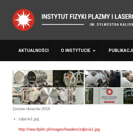
AKTUALNOŚCI
O INSTYTUCIE
PUBLIKACJ
Zestaw obrazów 2019
zdjecie1.jpg
http://new.ifpilm.pl/images/headers/zdjecie1.jpg