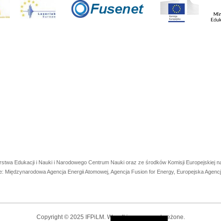
rstwa Edukacji i Nauki i Narodowego Centrum Nauki oraz ze środków Komisji Europejskiej
e: Międzynarodowa Agencja Energii Atomowej, Agencja Fusion for Energy, Europejska Agen
Copyright © 2025 IFPiLM. Wszelkie prawa zastrzeżone.