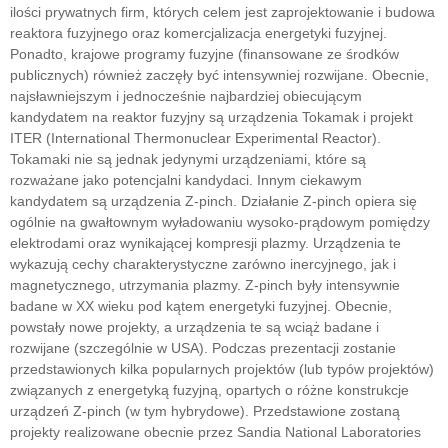
ilości prywatnych firm, których celem jest zaprojektowanie i budowa
reaktora fuzyjnego oraz komercjalizacja energetyki fuzyjnej.
Ponadto, krajowe programy fuzyjne (finansowane ze środków
publicznych) również zaczęły być intensywniej rozwijane. Obecnie,
najsławniejszym i jednocześnie najbardziej obiecującym
kandydatem na reaktor fuzyjny są urządzenia Tokamak i projekt
ITER (International Thermonuclear Experimental Reactor).
Tokamaki nie są jednak jedynymi urządzeniami, które są
rozważane jako potencjalni kandydaci. Innym ciekawym
kandydatem są urządzenia Z-pinch. Działanie Z-pinch opiera się
ogólnie na gwałtownym wyładowaniu wysoko-prądowym pomiędzy
elektrodami oraz wynikającej kompresji plazmy. Urządzenia te
wykazują cechy charakterystyczne zarówno inercyjnego, jak i
magnetycznego, utrzymania plazmy. Z-pinch były intensywnie
badane w XX wieku pod kątem energetyki fuzyjnej. Obecnie,
powstały nowe projekty, a urządzenia te są wciąż badane i
rozwijane (szczególnie w USA). Podczas prezentacji zostanie
przedstawionych kilka popularnych projektów (lub typów projektów)
związanych z energetyką fuzyjną, opartych o różne konstrukcje
urządzeń Z-pinch (w tym hybrydowe). Przedstawione zostaną
projekty realizowane obecnie przez Sandia National Laboratories