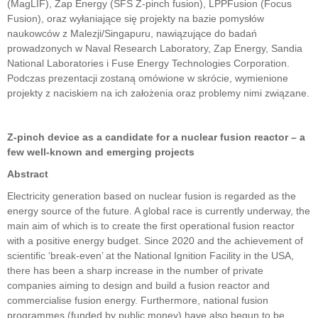
(MagLIF), Zap Energy (SFS Z-pinch fusion), LPPFusion (Focus
Fusion), oraz wyłaniające się projekty na bazie pomysłów
naukowców z Malezji/Singapuru, nawiązujące do badań
prowadzonych w Naval Research Laboratory, Zap Energy, Sandia
National Laboratories i Fuse Energy Technologies Corporation.
Podczas prezentacji zostaną omówione w skrócie, wymienione
projekty z naciskiem na ich założenia oraz problemy nimi związane.
Z-pinch device as a candidate for a nuclear fusion reactor – a
few well-known and emerging projects
Abstract
Electricity generation based on nuclear fusion is regarded as the
energy source of the future. A global race is currently underway, the
main aim of which is to create the first operational fusion reactor
with a positive energy budget. Since 2020 and the achievement of
scientific ‘break-even’ at the National Ignition Facility in the USA,
there has been a sharp increase in the number of private
companies aiming to design and build a fusion reactor and
commercialise fusion energy. Furthermore, national fusion
programmes (funded by public money) have also begun to be