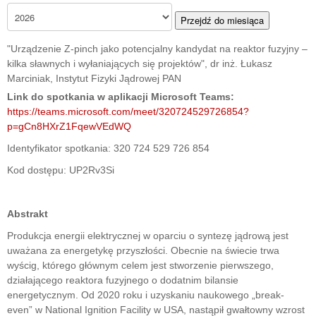
Przejdź do miesiąca
"Urządzenie Z-pinch jako potencjalny kandydat na reaktor fuzyjny –
kilka sławnych i wyłaniających się projektów", dr inż. Łukasz
Marciniak, Instytut Fizyki Jądrowej PAN
Link do spotkania w aplikacji Microsoft Teams:
https://teams.microsoft.com/meet/320724529726854?
p=gCn8HXrZ1FqewVEdWQ
Identyfikator spotkania: 320 724 529 726 854
Kod dostępu: UP2Rv3Si
Abstrakt
Produkcja energii elektrycznej w oparciu o syntezę jądrową jest
uważana za energetykę przyszłości. Obecnie na świecie trwa
wyścig, którego głównym celem jest stworzenie pierwszego,
działającego reaktora fuzyjnego o dodatnim bilansie
energetycznym. Od 2020 roku i uzyskaniu naukowego „break-
even” w National Ignition Facility w USA, nastąpił gwałtowny wzrost