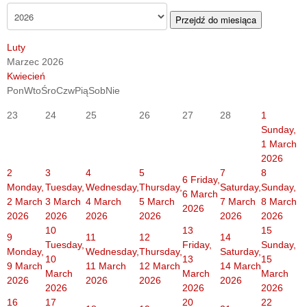
Przejdź do miesiąca
Luty
Marzec 2026
Kwiecień
Pon
Wto
Śro
Czw
Pią
Sob
Nie
23
24
25
26
27
28
1
Sunday,
1 March
2026
2
3
4
5
7
8
6
Friday,
Monday,
Tuesday,
Wednesday,
Thursday,
Saturday,
Sunday,
6 March
2 March
3 March
4 March
5 March
7 March
8 March
2026
2026
2026
2026
2026
2026
2026
10
13
15
9
11
12
14
Tuesday,
Friday,
Sunday,
Monday,
Wednesday,
Thursday,
Saturday,
10
13
15
9 March
11 March
12 March
14 March
March
March
March
2026
2026
2026
2026
2026
2026
2026
16
17
20
22