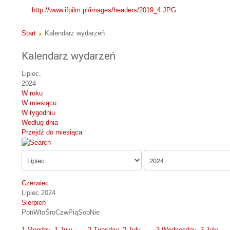
http://www.ifpilm.pl/images/headers/2019_4.JPG
Start
Kalendarz wydarzeń
Kalendarz wydarzeń
Lipiec,
2024
W roku
W miesiącu
W tygodniu
Według dnia
Przejdź do miesiąca
Czerwiec
Lipiec 2024
Sierpień
Pon
Wto
Śro
Czw
Pią
Sob
Nie
1
Monday, 1 July
2
Tuesday, 2 July
3
Wednesday, 3 July