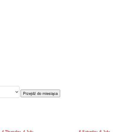
Przejdź do miesiąca
4
Thursday, 4 July
6
Saturday, 6 July