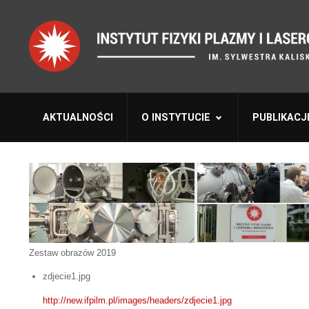
AKTUALNOŚCI
O INSTYTUCIE
PUBLIKACJ
Zestaw obrazów 2019
zdjecie1.jpg
http://new.ifpilm.pl/images/headers/zdjecie1.jpg