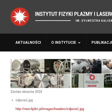
AKTUALNOŚCI
O INSTYTUCIE
PUBLIKACJ
Zestaw obrazów 2019
zdjecie1.jpg
http://new.ifpilm.pl/images/headers/zdjecie1.jpg