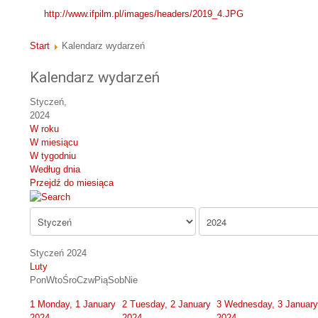
http://www.ifpilm.pl/images/headers/2019_4.JPG
Start
Kalendarz wydarzeń
Kalendarz wydarzeń
Styczeń,
2024
W roku
W miesiącu
W tygodniu
Według dnia
Przejdź do miesiąca
Styczeń 2024
Luty
Pon
Wto
Śro
Czw
Pią
Sob
Nie
1
Monday, 1 January
2
Tuesday, 2 January
3
Wednesday, 3 January
2024
2024
2024